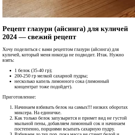
Рецепт глазури (айсинга) для куличей
2024 — свежий рецепт
Хочу поделиться с вами рецептом глазури (айсинга) для
куличей, который меня никогда не подводит. Итак. Нужно
взять:
1 белок (35-40 гр);
200-250 гр мелкой сахарной пудры;
несколько капель лимонного сока (лимонный
концентрат тоже подойдет).
Приготовление:
Начинаем взбивать белок на самых!!! низких оборотах
миксера. На единичке.
Как только белок запузырится и примет вид не густой
мыльной пены, добавляем лимонный сок и начинаем
постепенно, порциями всыпать сахарную пудру.
Взбиваем до тех пор, пока масса не станет белой и