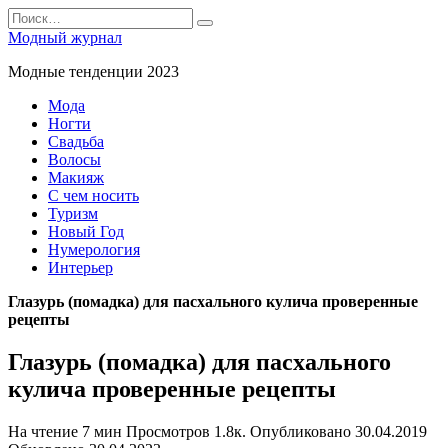
Перейти
Search
к
for:
Модный журнал
содержанию
Модные тенденции 2023
Мода
Ногти
Свадьба
Волосы
Макияж
С чем носить
Туризм
Новый Год
Нумерология
Интерьер
Глазурь (помадка) для пасхального кулича проверенные
рецепты
Глазурь (помадка) для пасхального
кулича проверенные рецепты
На чтение
7 мин
Просмотров
1.8к.
Опубликовано
30.04.2019