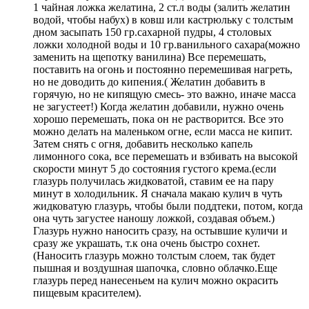
1 чайная ложка желатина, 2 ст.л воды (залить желатин
водой, чтобы набух) в ковш или кастрюльку с толстым
дном засыпать 150 гр.сахарной пудры, 4 столовых
ложки холодной воды и 10 гр.ванильного сахара(можно
заменить на щепотку ванилина) Все перемешать,
поставить на огонь и постоянно перемешивая нагреть,
но не доводить до кипения.( Желатин добавить в
горячую, но не кипящую смесь- это важно, иначе масса
не загустеет!) Когда желатин добавили, нужно очень
хорошо перемешать, пока он не растворится. Все это
можно делать на маленьком огне, если масса не кипит.
Затем снять с огня, добавить несколько капель
лимонного сока, все перемешать и взбивать на высокой
скорости минут 5 до состояния густого крема.(если
глазурь получилась жидковатой, ставим ее на пару
минут в холодильник. Я сначала макаю кулич в чуть
жидковатую глазурь, чтобы были поддтеки, потом, когда
она чуть загустее наношу ложкой, создавая объем.)
Глазурь нужно наносить сразу, на остывшие куличи и
сразу же украшать, т.к она очень быстро сохнет.
(Наносить глазурь можно толстым слоем, так будет
пышная и воздушная шапочка, словно облачко.Еще
глазурь перед нанесеньем на кулич можно окрасить
пищевым красителем).