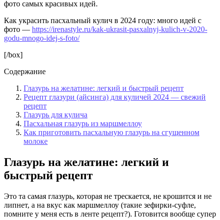
фото самых красивых идей.
Как украсить пасхальный кулич в 2024 году: много идей с
фото —
https://irenastyle.ru/kak-ukrasit-pasxalnyj-kulich-v-2020-
godu-mnogo-idej-s-foto/
[/box]
Содержание
Глазурь на желатине: легкий и быстрый рецепт
Рецепт глазури (айсинга) для куличей 2024 — свежий
рецепт
Глазурь для кулича
Пасхальная глазурь из маршмеллоу
Как приготовить пасхальную глазурь на сгущенном
молоке
Глазурь на желатине: легкий и
быстрый рецепт
Это та самая глазурь, которая не трескается, не крошится и не
липнет, а на вкус как маршмеллоу (такие зефирки-суфле,
помните у меня есть в ленте рецепт?). Готовится вообще супер