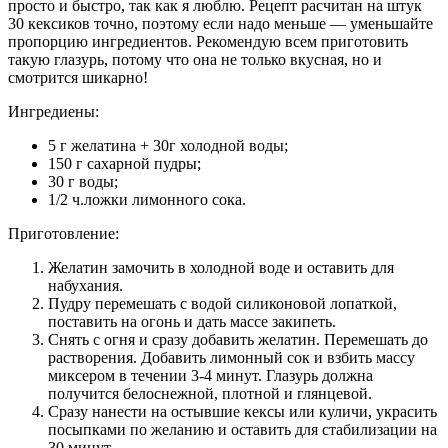
просто и быстро, так как я люблю. Рецепт расчитан на штук
30 кексиков точно, поэтому если надо меньше — уменьшайте
пропорцию ингредиентов. Рекомендую всем приготовить
такую глазурь, потому что она не только вкусная, но и
смотрится шикарно!
Ингредиены:
5 г желатина + 30г холодной воды;
150 г сахарной пудры;
30 г воды;
1/2 ч.ложки лимонного сока.
Приготовление:
Желатин замочить в холодной воде и оставить для
набухания.
Пудру перемешать с водой силиконовой лопаткой,
поставить на огонь и дать массе закипеть.
Снять с огня и сразу добавить желатин. Перемешать до
растворения. Добавить лимонный сок и взбить массу
миксером в течении 3-4 минут. Глазурь должна
получится белоснежной, плотной и глянцевой.
Сразу нанести на остывшие кексы или куличи, украсить
посыпками по желанию и оставить для стабилизации на
30 минут.