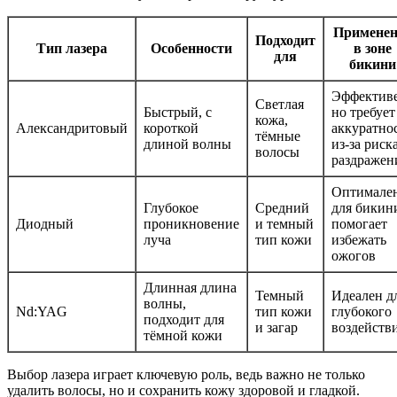
Применен
Подходит
Тип лазера
Особенности
в зоне
для
бикини
Эффективе
Светлая
Быстрый, с
но требует
кожа,
Александритовый
короткой
аккуратно
тёмные
длиной волны
из-за риск
волосы
раздражен
Оптимале
Глубокое
Средний
для бикин
Диодный
проникновение
и темный
помогает
луча
тип кожи
избежать
ожогов
Длинная длина
Темный
Идеален д
волны,
Nd:YAG
тип кожи
глубокого
подходит для
и загар
воздейств
тёмной кожи
Выбор лазера играет ключевую роль, ведь важно не только
удалить волосы, но и сохранить кожу здоровой и гладкой.