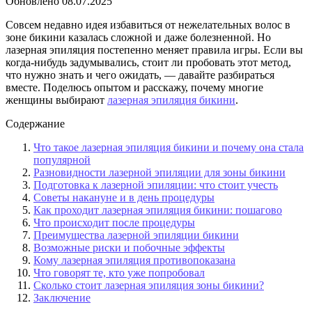
Обновлено
08.07.2025
Совсем недавно идея избавиться от нежелательных волос в
зоне бикини казалась сложной и даже болезненной. Но
лазерная эпиляция постепенно меняет правила игры. Если вы
когда-нибудь задумывались, стоит ли пробовать этот метод,
что нужно знать и чего ожидать, — давайте разбираться
вместе. Поделюсь опытом и расскажу, почему многие
женщины выбирают
лазерная эпиляция бикини
.
Содержание
Что такое лазерная эпиляция бикини и почему она стала
популярной
Разновидности лазерной эпиляции для зоны бикини
Подготовка к лазерной эпиляции: что стоит учесть
Советы накануне и в день процедуры
Как проходит лазерная эпиляция бикини: пошагово
Что происходит после процедуры
Преимущества лазерной эпиляции бикини
Возможные риски и побочные эффекты
Кому лазерная эпиляция противопоказана
Что говорят те, кто уже попробовал
Сколько стоит лазерная эпиляция зоны бикини?
Заключение