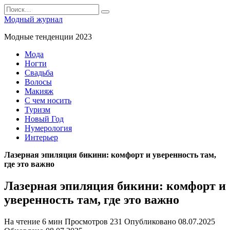
Перейти
Search
к
for:
Модный журнал
содержанию
Модные тенденции 2023
Мода
Ногти
Свадьба
Волосы
Макияж
С чем носить
Туризм
Новый Год
Нумерология
Интерьер
Лазерная эпиляция бикини: комфорт и уверенность там,
где это важно
Лазерная эпиляция бикини: комфорт и
уверенность там, где это важно
На чтение
6 мин
Просмотров
231
Опубликовано
08.07.2025