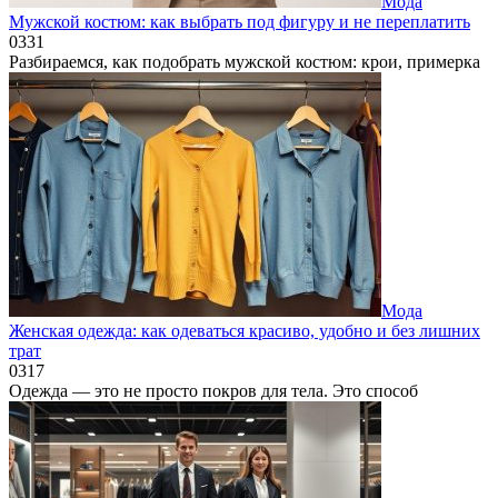
Мода
Мужской костюм: как выбрать под фигуру и не переплатить
0
331
Разбираемся, как подобрать мужской костюм: крои, примерка
Мода
Женская одежда: как одеваться красиво, удобно и без лишних
трат
0
317
Одежда — это не просто покров для тела. Это способ