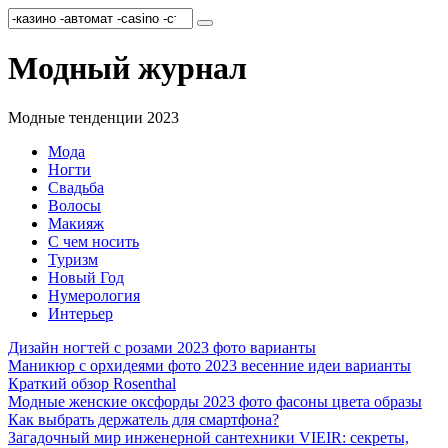
Перейти
Search
к
for:
содержанию
Модный журнал
Модные тенденции 2023
Мода
Ногти
Свадьба
Волосы
Макияж
С чем носить
Туризм
Новый Год
Нумерология
Интерьер
Дизайн ногтей с розами 2023 фото варианты
Маникюр с орхидеями фото 2023 весенние идеи варианты
Краткий обзор Rosenthal
Модные женские оксфорды 2023 фото фасоны цвета образы
Как выбрать держатель для смартфона?
Загадочный мир инженерной сантехники VIEIR: секреты,