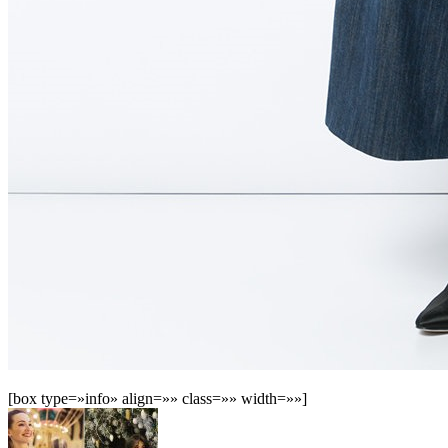
[box type=»info» align=»» class=»» width=»»]