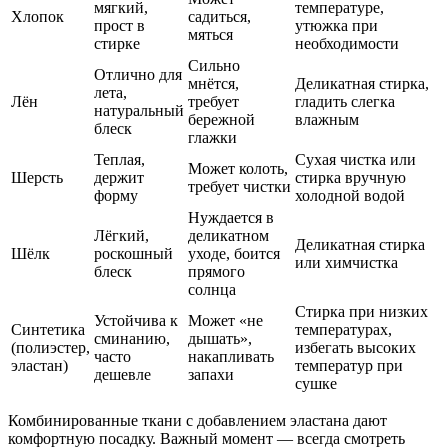
мягкий,
температуре,
Хлопок
садиться,
прост в
утюжка при
мяться
стирке
необходимости
Сильно
Отлично для
мнётся,
Деликатная стирка,
лета,
Лён
требует
гладить слегка
натуральный
бережной
влажным
блеск
глажки
Теплая,
Сухая чистка или
Может колоть,
Шерсть
держит
стирка вручную
требует чистки
форму
холодной водой
Нуждается в
Лёгкий,
деликатном
Деликатная стирка
Шёлк
роскошный
уходе, боится
или химчистка
блеск
прямого
солнца
Стирка при низких
Устойчива к
Может «не
Синтетика
температурах,
сминанию,
дышать»,
(полиэстер,
избегать высоких
часто
накапливать
эластан)
температур при
дешевле
запахи
сушке
Комбинированные ткани с добавлением эластана дают
комфортную посадку. Важный момент — всегда смотреть