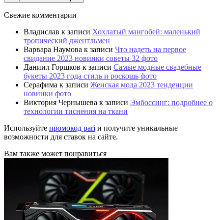
Свежие комментарии
Владислав
к записи
Хохлатый мангобей: маленький
тропический джентльмен
Варвара Наумова
к записи
Что надеть на первое
свидание 2023 новинки советы 32 фото
Даниил Горшков
к записи
Самые модные свадебные
букеты 2023 года стиль и роскошь фото
Серафима
к записи
Женская мода 2023 тенденции
новинки фото
Виктория Чернышева
к записи
Эмбоссинг: подробнее о
технологии тиснения на ткани
Используйте
промокод pari
и получите уникальные
возможности для ставок на сайте.
Вам также может понравиться