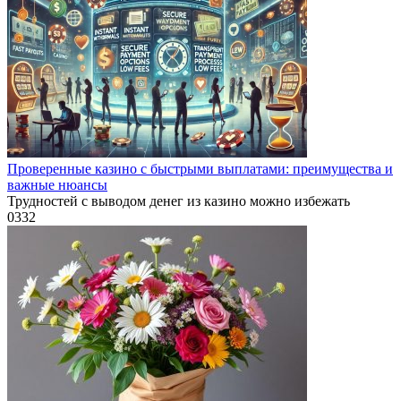
Проверенные казино с быстрыми выплатами: преимущества и
важные нюансы
Трудностей с выводом денег из казино можно избежать
0
332