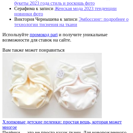
букеты 2023 года стиль и роскошь фото
Серафима
к записи
Женская мода 2023 тенденции
новинки фото
Виктория Чернышева
к записи
Эмбоссинг: подробнее о
технологии тиснения на ткани
Используйте
промокод pari
и получите уникальные
возможности для ставок на сайте.
Вам также может понравиться
Хлопковые детские пеленки: простая вещь, которая может
многое
Пелёнки — это не просто кусок ткани. Для новорожденного