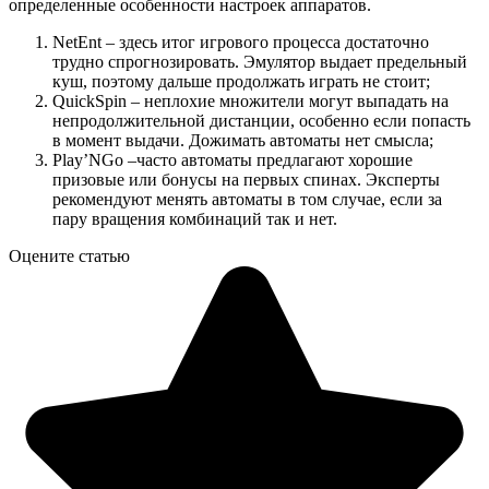
определенные особенности настроек аппаратов.
NetEnt – здесь итог игрового процесса достаточно
трудно спрогнозировать. Эмулятор выдает предельный
куш, поэтому дальше продолжать играть не стоит;
QuickSpin – неплохие множители могут выпадать на
непродолжительной дистанции, особенно если попасть
в момент выдачи. Дожимать автоматы нет смысла;
Play’NGo –часто автоматы предлагают хорошие
призовые или бонусы на первых спинах. Эксперты
рекомендуют менять автоматы в том случае, если за
пару вращения комбинаций так и нет.
Оцените статью