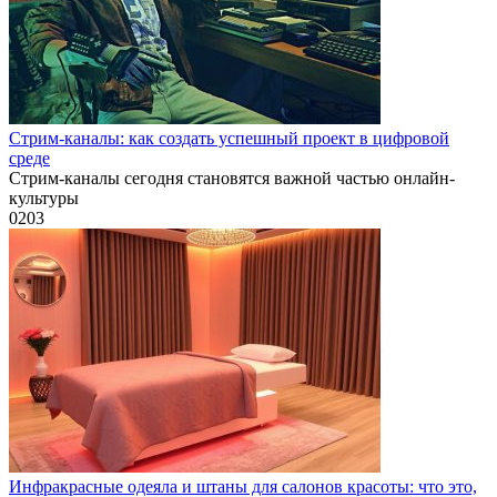
Стрим-каналы: как создать успешный проект в цифровой
среде
Стрим-каналы сегодня становятся важной частью онлайн-
культуры
0
203
Инфракрасные одеяла и штаны для салонов красоты: что это,