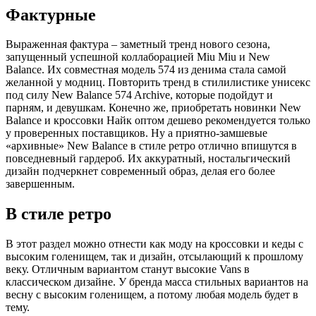
Фактурные
Выраженная фактура – заметный тренд нового сезона,
запущенный успешной коллаборацией Miu Miu и New
Balance. Их совместная модель 574 из денима стала самой
желанной у модниц. Повторить тренд в стилилистике унисекс
под силу New Balance 574 Archive, которые подойдут и
парням, и девушкам. Конечно же, приобретать новинки New
Balance и кроссовки Найк оптом дешево рекомендуется только
у проверенных поставщиков. Ну а приятно-замшевые
«архивные» New Balance в стиле ретро отлично впишутся в
повседневный гардероб. Их аккуратный, ностальгический
дизайн подчеркнет современный образ, делая его более
завершенным.
В стиле ретро
В этот раздел можно отнести как моду на кроссовки и кеды с
высоким голенищем, так и дизайн, отсылающий к прошлому
веку. Отличным вариантом станут высокие Vans в
классическом дизайне. У бренда масса стильных вариантов на
весну с высоким голенищем, а потому любая модель будет в
тему.