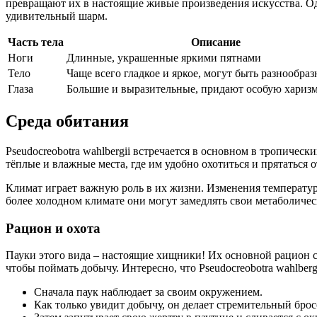
превращают их в настоящие живые произведения искусства. Од
удивительный шарм.
Часть тела
Описание
Ноги
Длинные, украшенные яркими пятнами
Тело
Чаще всего гладкое и яркое, могут быть разнообра
Глаза
Большие и выразительные, придают особую хариз
Среда обитания
Pseudocreobotra wahlbergii встречается в основном в тропичес
тёплые и влажные места, где им удобно охотиться и прятаться
Климат играет важную роль в их жизни. Изменения температу
более холодном климате они могут замедлять свои метаболиче
Рацион и охота
Пауки этого вида – настоящие хищники! Их основной рацион с
чтобы поймать добычу. Интересно, что Pseudocreobotra wahlber
Сначала паук наблюдает за своим окружением.
Как только увидит добычу, он делает стремительный брос