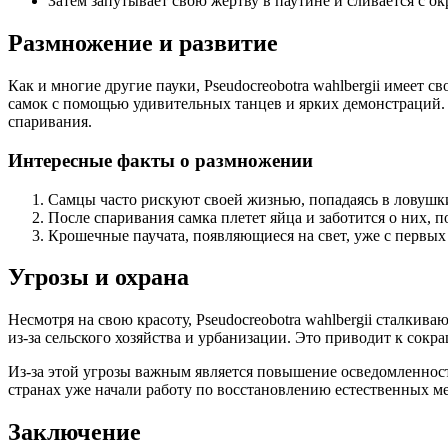
Затем запутывает свою жертву в паутине и сливается с ок
Размножение и развитие
Как и многие другие пауки, Pseudocreobotra wahlbergii имеет
самок с помощью удивительных танцев и ярких демонстраций. 
спаривания.
Интересные факты о размножении
Самцы часто рискуют своей жизнью, попадаясь в ловушк
После спаривания самка плетет яйца и заботится о них, 
Крошечные паучата, появляющиеся на свет, уже с первых
Угрозы и охрана
Несмотря на свою красоту, Pseudocreobotra wahlbergii сталкив
из-за сельского хозяйства и урбанизации. Это приводит к со
Из-за этой угрозы важным является повышение осведомленнос
странах уже начали работу по восстановлению естественных м
Заключение