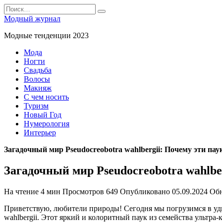
Перейти
Search
к
for:
Модный журнал
содержанию
Модные тенденции 2023
Мода
Ногти
Свадьба
Волосы
Макияж
С чем носить
Туризм
Новый Год
Нумерология
Интерьер
Загадочный мир Pseudocreobotra wahlbergii: Почему эти па
Загадочный мир Pseudocreobotra wahlbe
На чтение
4 мин
Просмотров
649
Опубликовано
05.09.2024
Об
Приветствую, любители природы! Сегодня мы погрузимся в уди
wahlbergii. Этот яркий и колоритный паук из семейства ультр