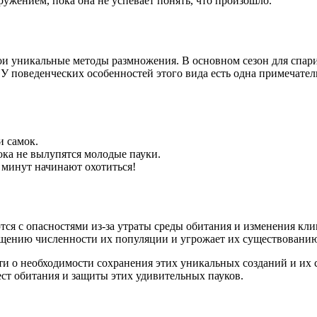
ружением, пока она не успевает понять, что произошло.
 свои уникальные методы размножения. В основном сезон для спа
У поведенческих особенностей этого вида есть одна примечател
и самок.
пока не вылупятся молодые пауки.
 минут начинают охотиться!
аются с опасностями из-за утраты среды обитания и изменения кл
кращению численности их популяции и угрожает их существовани
ти о необходимости сохранения этих уникальных созданий и их
ест обитания и защиты этих удивительных пауков.