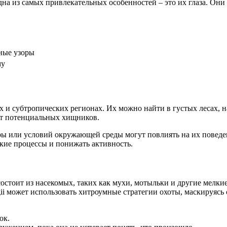
на из самых привлекательных особенностей – это их глаза. Они
зные узоры
му
ких и субтропических регионах. Их можно найти в густых лесах, 
 от потенциальных хищников.
ры или условий окружающей среды могут повлиять на их повед
ские процессы и понижать активность.
остоит из насекомых, таких как мухи, мотыльки и другие мелки
gii может использовать хитроумные стратегии охоты, маскируясь
ок.