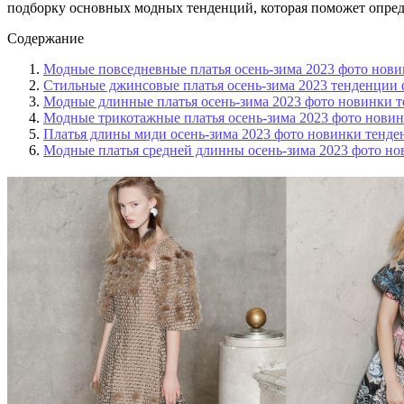
подборку основных модных тенденций, которая поможет опред
Содержание
Модные повседневные платья осень-зима 2023 фото нов
Стильные джинсовые платья осень-зима 2023 тенденции
Модные длинные платья осень-зима 2023 фото новинки 
Модные трикотажные платья осень-зима 2023 фото нови
Платья длины миди осень-зима 2023 фото новинки тенд
Модные платья средней длинны осень-зима 2023 фото н