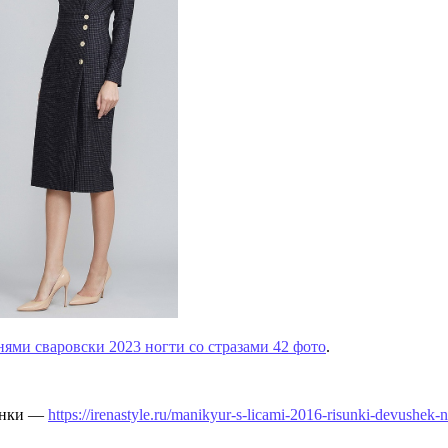
ями сваровски 2023 ногти со стразами 42 фото
.
винки —
https://irenastyle.ru/manikyur-s-licami-2016-risunki-devushek-