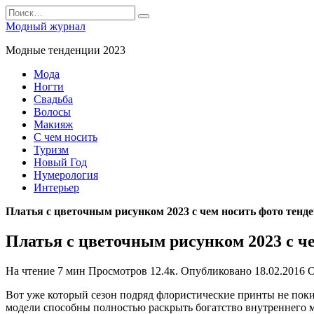
Перейти
Search
к
for:
Модный журнал
содержанию
Модные тенденции 2023
Мода
Ногти
Свадьба
Волосы
Макияж
С чем носить
Туризм
Новый Год
Нумерология
Интерьер
Платья с цветочным рисунком 2023 с чем носить фото тенд
Платья с цветочным рисунком 2023 с ч
На чтение
7 мин
Просмотров
12.4к.
Опубликовано
18.02.2016
О
Вот уже который сезон подряд флористические принты не поки
модели способны полностью раскрыть богатство внутреннего м