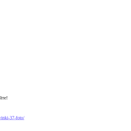
йте!
vinki-37-foto/