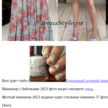
[box type=»info»]
Идеальный осенний мани
Маникюр с бабочками 2023 фото видео смотрите
здесь
.
Желтый маникюр 2023 модные идеи стильные новинки 37 фо
[/box]