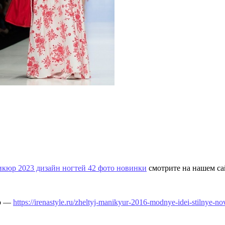
кюр 2023 дизайн ногтей 42 фото новинки
смотрите на нашем са
то —
https://irenastyle.ru/zheltyj-manikyur-2016-modnye-idei-stilnye-no