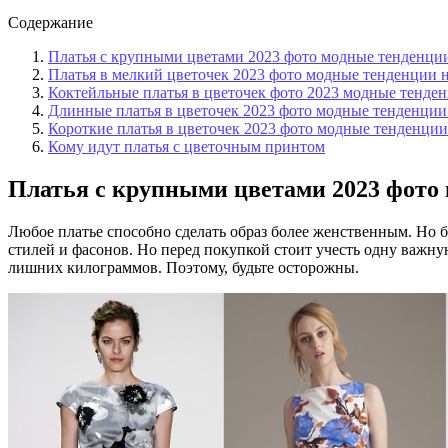
Содержание
Платья с крупными цветами 2023 фото модные тенденци
Платья в мелкий цветочек 2023 фото модные тенденции 
Коктейльные платья в цветочек фото 2023 модные тенде
Длинные платья в цветочек 2023 фото модные тенденци
Короткие платья в цветочек 2023 фото модные тенденци
Кому идут платья с цветочным принтом
Платья с крупными цветами 2023 фото
Любое платье способно сделать образ более женственным. Но 
стилей и фасонов. Но перед покупкой стоит учесть одну важн
лишних килограммов. Поэтому, будьте осторожны.