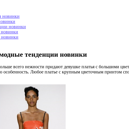
и новинки
новинки
нции новинки
и новинки
и новинки
 модные тенденции новинки
больше всего нежности придают девушке платья с большими цве
ую особенность. Любое платье с крупным цветочным принтом спо