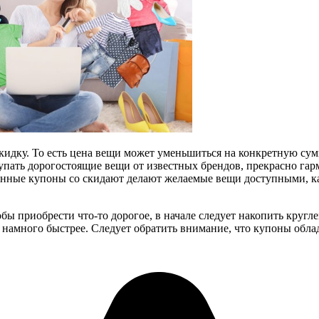
идку. То есть цена вещи может уменьшиться на конкретную сум
купать дорогостоящие вещи от известных брендов, прекрасно г
анные купоны со скидают делают желаемые вещи доступными, ка
ы приобрести что-то дорогое, в начале следует накопить кругл
я, намного быстрее. Следует обратить внимание, что купоны об