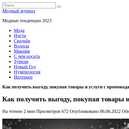
Перейти
Search
к
for:
Модный журнал
содержанию
Модные тенденции 2023
Мода
Ногти
Свадьба
Волосы
Макияж
С чем носить
Туризм
Новый Год
Нумерология
Интерьер
Как получить выгоду, покупая товары и услуги с промокод
Как получить выгоду, покупая товары 
На чтение
2 мин
Просмотров
672
Опубликовано
06.06.2022
Об