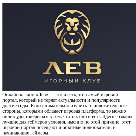
Онлайн казино «Лев» — это и есть, тот самый игровой
портал, который не теряет актуальности и популярности
долгие годы. Если внимательно изучить те положительные
стороны, которыми обладает игровая платформа, то можно
лично удостовериться в том, что так оно и есть. Здесь созданы
лучшие для геймеров условия, именно по этой причине, этот
игровой портал посещают и опытные пользователи, и
начинающие геймеры.