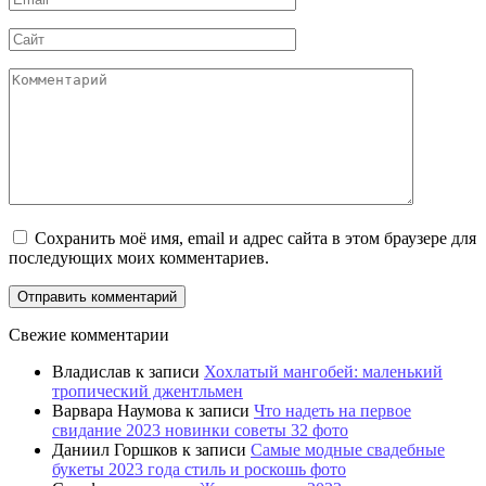
Сайт
Комментарий
Сохранить моё имя, email и адрес сайта в этом браузере для
последующих моих комментариев.
Свежие комментарии
Владислав
к записи
Хохлатый мангобей: маленький
тропический джентльмен
Варвара Наумова
к записи
Что надеть на первое
свидание 2023 новинки советы 32 фото
Даниил Горшков
к записи
Самые модные свадебные
букеты 2023 года стиль и роскошь фото