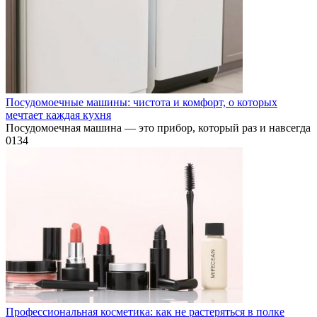
Посудомоечные машины: чистота и комфорт, о которых
мечтает каждая кухня
Посудомоечная машина — это прибор, который раз и навсегда
0
134
Профессиональная косметика: как не растеряться в полке