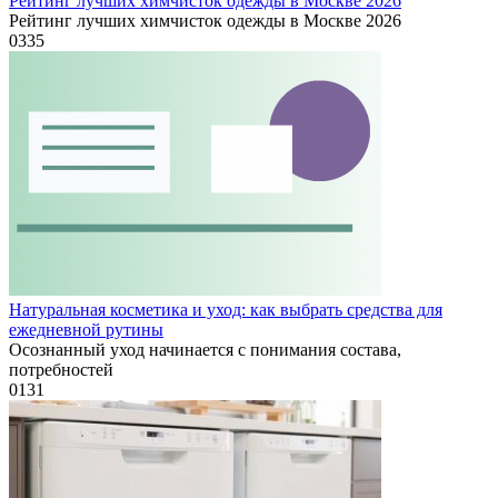
Рейтинг лучших химчисток одежды в Москве 2026
Рейтинг лучших химчисток одежды в Москве 2026
0
335
Натуральная косметика и уход: как выбрать средства для
ежедневной рутины
Осознанный уход начинается с понимания состава,
потребностей
0
131