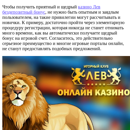
Чтобы получить приятный и щедрый
казино Лев
бездепозитный бонус
, не нужно быть опытным и заядлым
пользователем, на такие привилегии могут рассчитывать и
новички. К примеру, достаточно пройти через элементарную
процедуру регистрации, которая никогда не станет отнимать
много времени, как вы автоматически получаете щедрый
бонус на игровой счет. Согласитесь, это действительно
серьезное преимущество и многие игровые порталы онлайн,
не станут предоставлять подобных предложений.