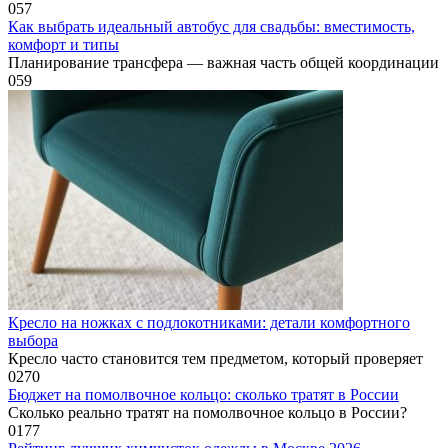
0
57
Как выбрать идеальный автобус для свадьбы: вместимость,
комфорт и типы
Планирование трансфера — важная часть общей координации
0
59
Кресло на ножках с подлокотниками: детали комфортного
выбора
Кресло часто становится тем предметом, который проверяет
0
270
Бюджет на помолвочное кольцо: сколько тратят в России
Сколько реально тратят на помолвочное кольцо в России?
0
177