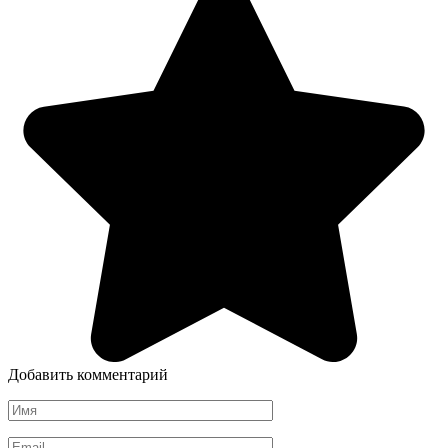
Добавить комментарий
Имя
Email