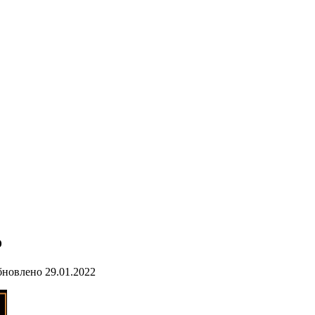
о
бновлено
29.01.2022