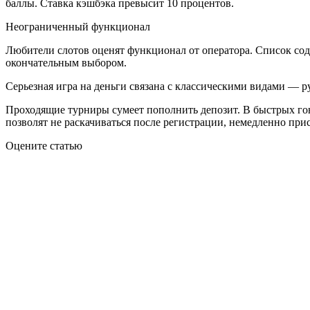
баллы. Ставка кэшбэка превысит 10 процентов.
Неограниченный функционал
Любители слотов оценят функционал от оператора. Список сод
окончательным выбором.
Серьезная игра на деньги связана с классическими видами — р
Проходящие турниры сумеет пополнить депозит. В быстрых гон
позволят не раскачиваться после регистрации, немедленно прис
Оцените статью