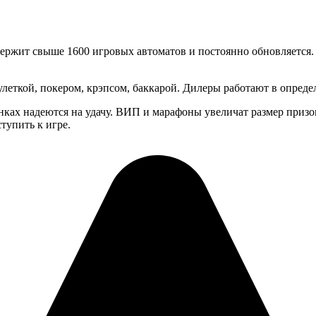
ержит свыше 1600 игровых автоматов и постоянно обновляется.
улеткой, покером, крэпсом, баккарой. Дилеры работают в опреде
ках надеются на удачу. ВИП и марафоны увеличат размер призо
тупить к игре.