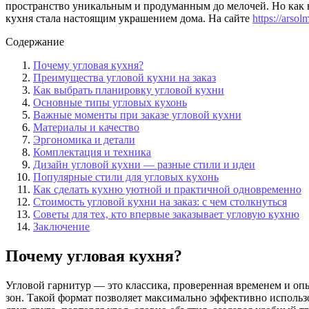
пространство уникальным и продуманным до мелочей. Но как не 
кухня стала настоящим украшением дома. На сайте
https://arso
Содержание
Почему угловая кухня?
Преимущества угловой кухни на заказ
Как выбрать планировку угловой кухни
Основные типы угловых кухонь
Важные моменты при заказе угловой кухни
Материалы и качество
Эргономика и детали
Комплектация и техника
Дизайн угловой кухни — разные стили и идеи
Популярные стили для угловых кухонь
Как сделать кухню уютной и практичной одновременно
Стоимость угловой кухни на заказ: с чем столкнуться
Советы для тех, кто впервые заказывает угловую кухню
Заключение
Почему угловая кухня?
Угловой гарнитур — это классика, проверенная временем и оп
зон. Такой формат позволяет максимально эффективно использ