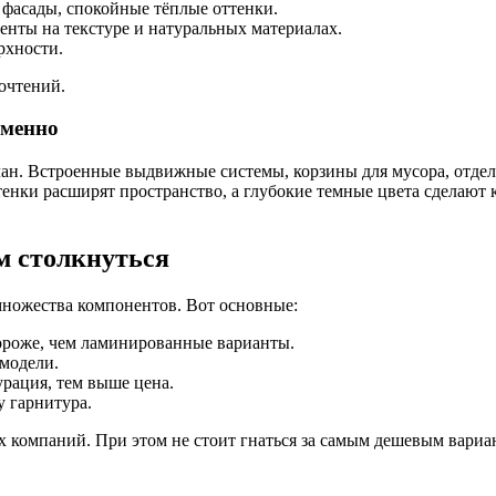
 фасады, спокойные тёплые оттенки.
енты на текстуре и натуральных материалах.
рхности.
очтений.
еменно
ан. Встроенные выдвижные системы, корзины для мусора, отдел
енки расширят пространство, а глубокие темные цвета сделают к
ем столкнуться
множества компонентов. Вот основные:
дороже, чем ламинированные варианты.
модели.
рация, тем выше цена.
у гарнитура.
ых компаний. При этом не стоит гнаться за самым дешевым вар