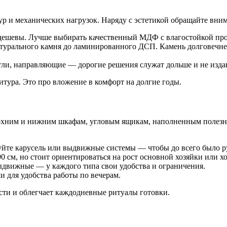
р и механических нагрузок. Наряду с эстетикой обращайте вним
и дешевы. Лучше выбирать качественный МДФ с влагостойкой пр
урального камня до ламинированного ДСП. Камень долговечнее
тли, направляющие — дорогие решения служат дольше и не изда
итура. Это про вложение в комфорт на долгие годы.
ерхним и нижним шкафам, угловым ящикам, наполненным полезны
йте карусель или выдвижные системы — чтобы до всего было ру
 см, но стоит ориентироваться на рост основной хозяйки или хо
движные — у каждого типа свои удобства и ограничения.
для удобства работы по вечерам.
сти и облегчает каждодневные ритуалы готовки.