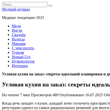
Перейти
Search
к
for:
Модный журнал
содержанию
Модные тенденции 2023
Мода
Ногти
Свадьба
Волосы
Макияж
С чем носить
Туризм
Новый Год
Нумерология
Интерьер
Угловая кухня на заказ: секреты идеальной планировки и д
Угловая кухня на заказ: секреты идеал
На чтение
7 мин
Просмотров
489
Опубликовано
16.07.2025
Об
Когда речь заходит о кухне, каждый хочет получить пространст
репутацию одного из самых рациональных решений для многих 