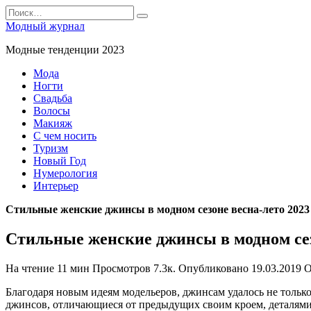
Перейти
Search
к
for:
Модный журнал
содержанию
Модные тенденции 2023
Мода
Ногти
Свадьба
Волосы
Макияж
С чем носить
Туризм
Новый Год
Нумерология
Интерьер
Стильные женские джинсы в модном сезоне весна-лето 2023
Стильные женские джинсы в модном сез
На чтение
11 мин
Просмотров
7.3к.
Опубликовано
19.03.2019
О
Благодаря новым идеям модельеров, джинсам удалось не только
джинсов, отличающиеся от предыдущих своим кроем, деталями 