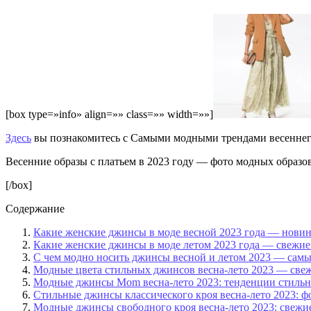
[box type=»info» align=»» class=»» width=»»]
Здесь
вы познакомитесь с Самыми модными трендами весеннего 
Весенние образы с платьем в 2023 году — фото модных образ
[/box]
Содержание
Какие женские джинсы в моде весной 2023 года — новин
Какие женские джинсы в моде летом 2023 года — свежие
С чем модно носить джинсы весной и летом 2023 — самы
Модные цвета стильных джинсов весна-лето 2023 — све
Модные джинсы Mom весна-лето 2023: тенденции стильн
Стильные джинсы классического кроя весна-лето 2023: ф
Модные джинсы свободного кроя весна-лето 2023: свежи