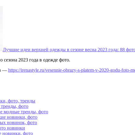
Лучшие идеи верхней одежды в сезоне весна 2023 года: 88 фот
сезона 2023 года в одежде фото.
ов —
https://irenastyle.ru/vesennie-obrazy-s-platem-v-2020-godu-foto-
ки, фото, тренды
 тренды, фото
е модные тренды, фото
жие новинки, фото
ых новинок, фото
ото новинки
е новинки, фото