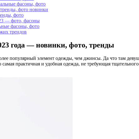
еальные фасоны, фото
 тренды, фото новинки
ренды, фото
23 — фото, фасоны
ьные фасоны, фото
ежих трендов
23 года — новинки, фото, тренды
олее популярный элемент одежды, чем джинсы. Да что там девуш
то самая практичная и удобная одежда, не требующая тщательног