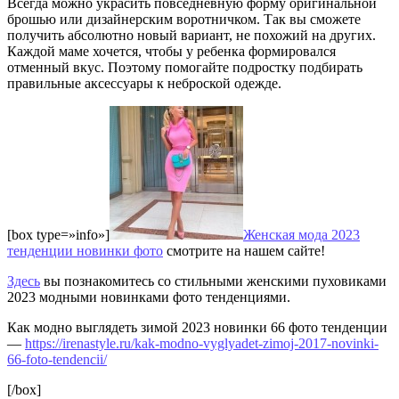
Всегда можно украсить повседневную форму оригинальной
брошью или дизайнерским воротничком. Так вы сможете
получить абсолютно новый вариант, не похожий на других.
Каждой маме хочется, чтобы у ребенка формировался
отменный вкус. Поэтому помогайте подростку подбирать
правильные аксессуары к неброской одежде.
[box type=»info»]
Женская мода 2023
тенденции новинки фото
смотрите на нашем сайте!
Здесь
вы познакомитесь со стильными женскими пуховиками
2023 модными новинками фото тенденциями.
Как модно выглядеть зимой 2023 новинки 66 фото тенденции
—
https://irenastyle.ru/kak-modno-vyglyadet-zimoj-2017-novinki-
66-foto-tendencii/
[/box]