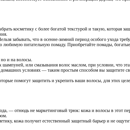
рать косметику с более богатой текстурой и такую, которая за
ния.
ьзя забывать, что в осенне-зимний период особого ухода требу
вою любимую питательную помаду. Приобретайте помады, богаты
 но и на волосы.
шампуней, или смазывания волос маслом, при условии, что эта 
в домашних условиях — таким простым способом вы защитите св
которые помогут защитить и укрепить ваши волосы, для этих це
ода, — отнюдь не маркетинговый трюк: кожа и волосы в этот пе
зом.
тику, кожа получит естественный защитный барьер и не ощутит 