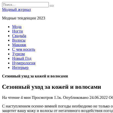
Перейти
Search
к
for:
Модный журнал
содержанию
Модные тенденции 2023
Мода
Ногти
Свадьба
Волосы
Макияж
С чем носить
Туризм
Новый Год
Нумерология
Интерьер
Сезонный уход за кожей и волосами
Сезонный уход за кожей и волосами
На чтение
4 мин
Просмотров
1.1к.
Опубликовано
24.06.2022
О
С наступлением осенне-зимней погоды необходимо не только о
защитит вашу кожу и волосы от негативного воздействия пого