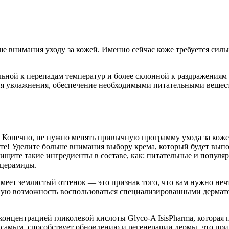
ше внимания уходу за кожей. Именно сейчас коже требуется силь
ьной к перепадам температур и более склонной к раздражениям 
вня увлажнения, обеспечение необходимыми питательными вещес
 Конечно, не нужно менять привычную программу ухода за коже 
сте! Уделите больше внимания выбору крема, который будет вып
ищите такие ингредиенты в составе, как: питательные и популяр
 церамиды.
имеет землистый оттенок — это признак того, что вам нужно неч
сную возможность воспользоваться специализированными дерма
концентрацией гликолевой кислоты Glyco-A IsisPharma, которая
 самым, способствует обновлению и регенерации дермы, что пр