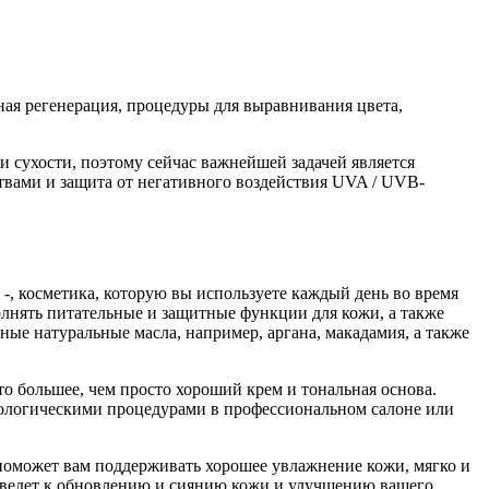
ная регенерация, процедуры для выравнивания цвета,
и сухости, поэтому сейчас важнейшей задачей является
твами и защита от негативного воздействия UVA / UVB-
-, косметика, которую вы используете каждый день во время
олнять питательные и защитные функции для кожи, а также
ные натуральные масла, например, аргана, макадамия, а также
то большее, чем просто хороший крем и тональная основа.
тологическими процедурами в профессиональном салоне или
 поможет вам поддерживать хорошее увлажнение кожи, мягко и
иведет к обновлению и сиянию кожи и улучшению вашего