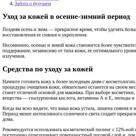
Забота о будущем
Уход за кожей в осенне-зимний период
Поздняя осень и зима — прекрасное время, чтобы уделять боль
восстановления ее сияния и укрепления.
Несомненно, осенью и зимой кожа становится более чувствител
поддержание, независимо от типа кожи, ее оптимального уро
излучения.
Средства по уходу за кожей
Начните готовить кожу к более холодным дням с косметологии.
процедуры очищения кожи, обязательно останется на своем ме
станет отличной основой для макияжа. При выборе косметики, 
вещества — гиалуроновая кислота, витамины А и Е, липиды и
Когда вы ясно видите, что ваша кожа устала, лишена сияния и 
Период менее интенсивного солнечного света создает прекра
дома.
Рекомендуется использовать косметический пилинг с 12%-ной 
постепенно отшелушивает поверхностный роговой слой и, тем