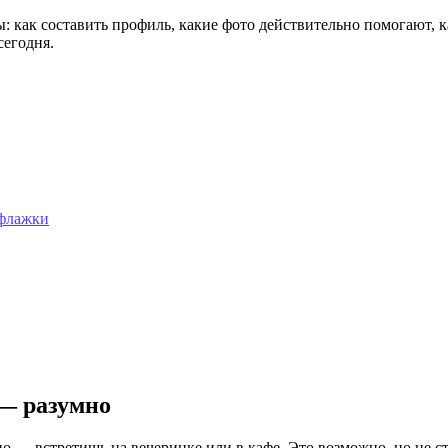
: как составить профиль, какие фото действительно помогают, к
сегодня.
 флажки
— разумно
о — встретишь на вечеринке или в кафе. Это возможно, но не ст