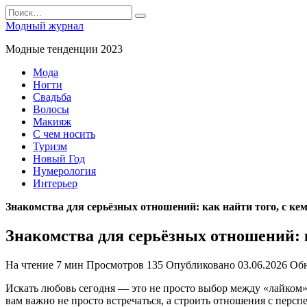
Перейти
Search
к
for:
Модный журнал
содержанию
Модные тенденции 2023
Мода
Ногти
Свадьба
Волосы
Макияж
С чем носить
Туризм
Новый Год
Нумерология
Интерьер
Знакомства для серьёзных отношений: как найти того, с кем
Знакомства для серьёзных отношений: к
На чтение
7 мин
Просмотров
135
Опубликовано
03.06.2026
Об
Искать любовь сегодня — это не просто выбор между «лайком» 
вам важно не просто встречаться, а строить отношения с перс