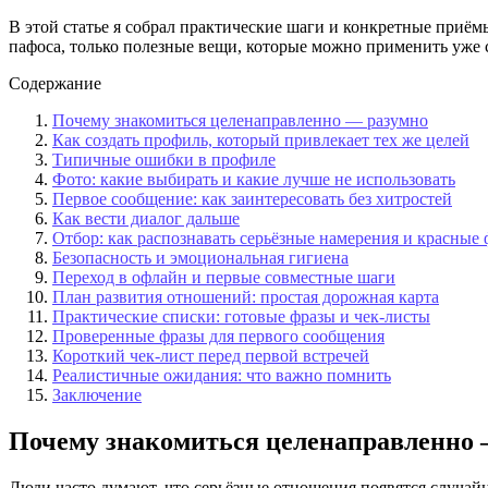
В этой статье я собрал практические шаги и конкретные приёмы
пафоса, только полезные вещи, которые можно применить уже 
Содержание
Почему знакомиться целенаправленно — разумно
Как создать профиль, который привлекает тех же целей
Типичные ошибки в профиле
Фото: какие выбирать и какие лучше не использовать
Первое сообщение: как заинтересовать без хитростей
Как вести диалог дальше
Отбор: как распознавать серьёзные намерения и красные
Безопасность и эмоциональная гигиена
Переход в офлайн и первые совместные шаги
План развития отношений: простая дорожная карта
Практические списки: готовые фразы и чек-листы
Проверенные фразы для первого сообщения
Короткий чек-лист перед первой встречей
Реалистичные ожидания: что важно помнить
Заключение
Почему знакомиться целенаправленно 
Люди часто думают, что серьёзные отношения появятся случайн