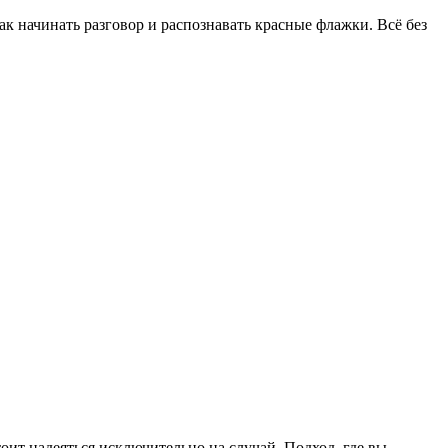
ак начинать разговор и распознавать красные флажки. Всё без
оит надеяться исключительно на случай. Подход, где вы