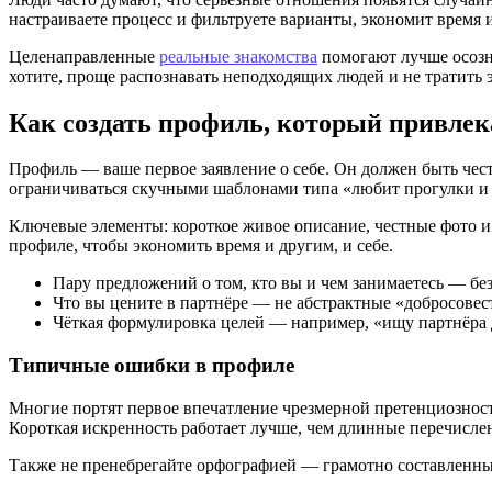
настраиваете процесс и фильтруете варианты, экономит время
Целенаправленные
реальные знакомства
помогают лучше осозна
хотите, проще распознавать неподходящих людей и не тратить
Как создать профиль, который привлека
Профиль — ваше первое заявление о себе. Он должен быть чест
ограничиваться скучными шаблонами типа «любит прогулки и
Ключевые элементы: короткое живое описание, честные фото и 
профиле, чтобы экономить время и другим, и себе.
Пару предложений о том, кто вы и чем занимаетесь — без
Что вы цените в партнёре — не абстрактные «добросовест
Чёткая формулировка целей — например, «ищу партнёра 
Типичные ошибки в профиле
Многие портят первое впечатление чрезмерной претенциознос
Короткая искренность работает лучше, чем длинные перечисле
Также не пренебрегайте орфографией — грамотно составленны