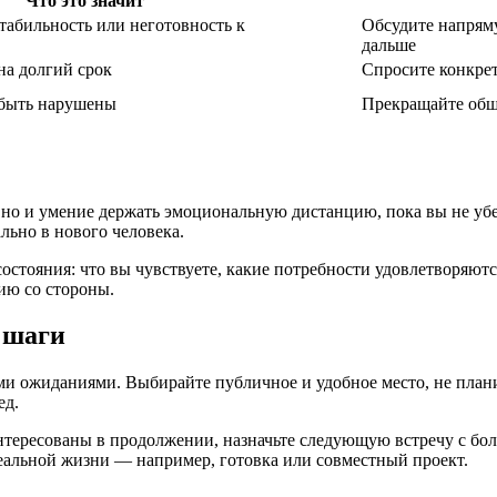
Что это значит
табильность или неготовность к
Обсудите напряму
дальше
на долгий срок
Спросите конкрет
быть нарушены
Прекращайте общ
и, но и умение держать эмоциональную дистанцию, пока вы не у
льно в нового человека.
стояния: что вы чувствуете, какие потребности удовлетворяются
ию со стороны.
 шаги
ыми ожиданиями. Выбирайте публичное и удобное место, не план
ед.
нтересованы в продолжении, назначьте следующую встречу с бол
реальной жизни — например, готовка или совместный проект.