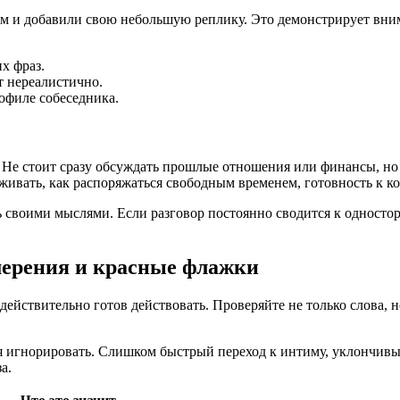
сом и добавили свою небольшую реплику. Это демонстрирует вним
х фраз.
т нереалистично.
офиле собеседника.
. Не стоит сразу обсуждать прошлые отношения или финансы, но
 живать, как распоряжаться свободным временем, готовность к 
 своими мыслями. Если разговор постоянно сводится к односто
мерения и красные флажки
 действительно готов действовать. Проверяйте не только слова, 
зя игнорировать. Слишком быстрый переход к интиму, уклончив
а.