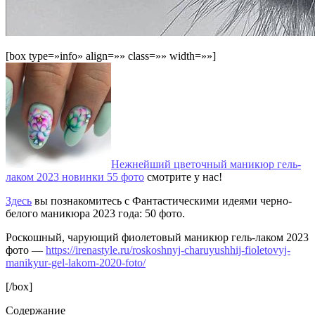
[box type=»info» align=»» class=»» width=»»]
Нежнейший цветочный маникюр гель-
лаком 2023 новинки 55 фото
смотрите у нас!
Здесь
вы познакомитесь с Фантастическими идеями черно-
белого маникюра 2023 года: 50 фото.
Роскошный, чарующий фиолетовый маникюр гель-лаком 2023
фото —
https://irenastyle.ru/roskoshnyj-charuyushhij-fioletovyj-
manikyur-gel-lakom-2020-foto/
[/box]
Содержание