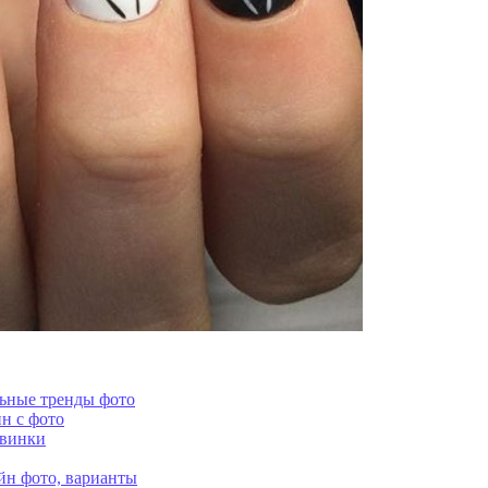
льные тренды фото
н с фото
овинки
йн фото, варианты