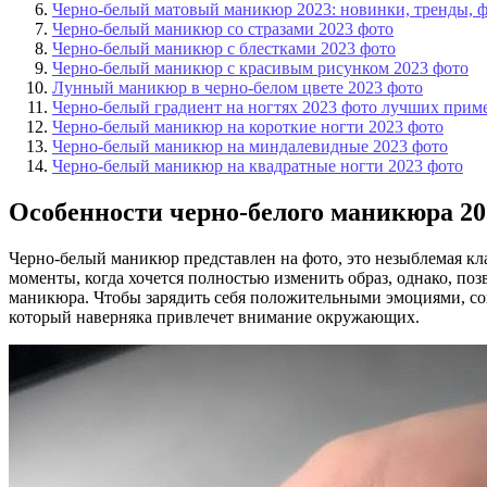
Черно-белый матовый маникюр 2023: новинки, тренды, 
Черно-белый маникюр со стразами 2023 фото
Черно-белый маникюр с блестками 2023 фото
Черно-белый маникюр с красивым рисунком 2023 фото
Лунный маникюр в черно-белом цвете 2023 фото
Черно-белый градиент на ногтях 2023 фото лучших прим
Черно-белый маникюр на короткие ногти 2023 фото
Черно-белый маникюр на миндалевидные 2023 фото
Черно-белый маникюр на квадратные ногти 2023 фото
Особенности черно-белого маникюра 20
Черно-белый маникюр представлен на фото, это незыблемая кла
моменты, когда хочется полностью изменить образ, однако, п
маникюра. Чтобы зарядить себя положительными эмоциями, сов
который наверняка привлечет внимание окружающих.