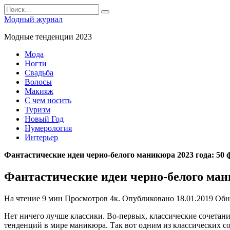
Перейти
Search
к
for:
Модный журнал
содержанию
Модные тенденции 2023
Мода
Ногти
Свадьба
Волосы
Макияж
С чем носить
Туризм
Новый Год
Нумерология
Интерьер
Фантастические идеи черно-белого маникюра 2023 года: 50 
Фантастические идеи черно-белого мани
На чтение
9 мин
Просмотров
4к.
Опубликовано
18.01.2019
Обн
Нет ничего лучше классики. Во-первых, классические сочетания 
тенденций в мире маникюра. Так вот одним из классических со