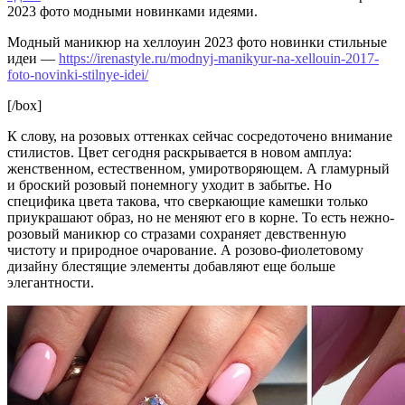
2023 фото модными новинками идеями.
Модный маникюр на хеллоуин 2023 фото новинки стильные
идеи —
https://irenastyle.ru/modnyj-manikyur-na-xellouin-2017-
foto-novinki-stilnye-idei/
[/box]
К слову, на розовых оттенках сейчас сосредоточено внимание
стилистов. Цвет сегодня раскрывается в новом амплуа:
женственном, естественном, умиротворяющем. А гламурный
и броский розовый понемногу уходит в забытье. Но
специфика цвета такова, что сверкающие камешки только
приукрашают образ, но не меняют его в корне. То есть нежно-
розовый маникюр со стразами сохраняет девственную
чистоту и природное очарование. А розово-фиолетовому
дизайну блестящие элементы добавляют еще больше
элегантности.