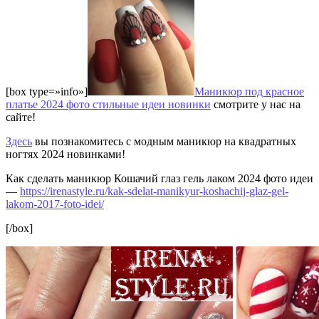
[box type=»info»]
Маникюр под красное
платье 2024 фото стильные идеи новинки
смотрите у нас на
сайте!
Здесь
вы познакомитесь с модным маникюр на квадратных
ногтях 2024 новинками!
Как сделать маникюр Кошачий глаз гель лаком 2024 фото идеи
—
https://irenastyle.ru/kak-sdelat-manikyur-koshachij-glaz-gel-
lakom-2017-foto-idei/
[/box]