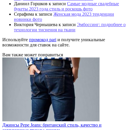
Даниил Горшков
к записи
Самые модные свадебные
букеты 2023 года стиль и роскошь фото
Серафима
к записи
Женская мода 2023 тенденции
новинки фото
Виктория Чернышева
к записи
Эмбоссинг: подробнее о
технологии тиснения на ткани
Используйте
промокод pari
и получите уникальные
возможности для ставок на сайте.
Вам также может понравиться
Джинсы Pepe Jeans: британский стиль, качество и