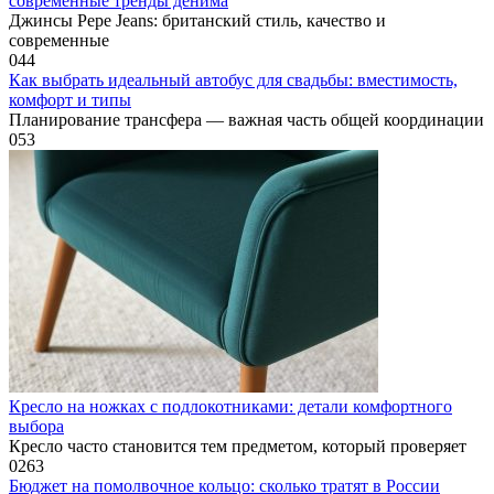
современные тренды денима
Джинсы Pepe Jeans: британский стиль, качество и
современные
0
44
Как выбрать идеальный автобус для свадьбы: вместимость,
комфорт и типы
Планирование трансфера — важная часть общей координации
0
53
Кресло на ножках с подлокотниками: детали комфортного
выбора
Кресло часто становится тем предметом, который проверяет
0
263
Бюджет на помолвочное кольцо: сколько тратят в России