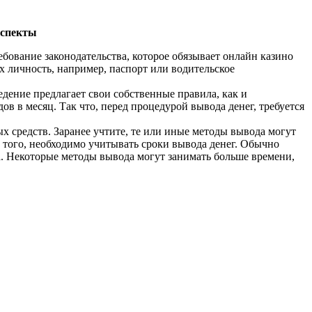
аспекты
бование законодательства, которое обязывает онлайн казино
 личность, например, паспорт или водительское
едение предлагает свои собственные правила, как и
в в месяц. Так что, перед процедурой вывода денег, требуется
х средств. Заранее учтите, те или иные методы вывода могут
 того, необходимо учитывать сроки вывода денег. Обычно
да. Некоторые методы вывода могут занимать больше времени,