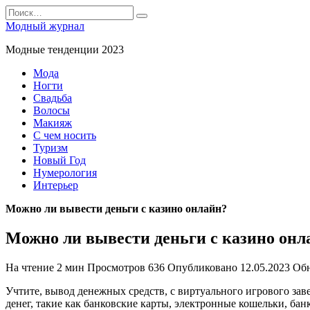
Перейти
Search
к
for:
Модный журнал
содержанию
Модные тенденции 2023
Мода
Ногти
Свадьба
Волосы
Макияж
С чем носить
Туризм
Новый Год
Нумерология
Интерьер
Можно ли вывести деньги с казино онлайн?
Можно ли вывести деньги с казино онл
На чтение
2 мин
Просмотров
636
Опубликовано
12.05.2023
Об
Учтите, вывод денежных средств, с виртуального игрового зав
денег, такие как банковские карты, электронные кошельки, бан