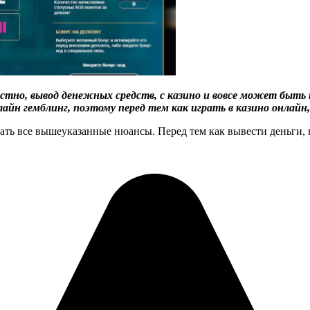
стно, вывод денежных средств, с казино и вовсе может быть 
йн гемблинг, поэтому перед тем как играть в казино онлайн,
ать все вышеуказанные нюансы. Перед тем как вывести деньги, 