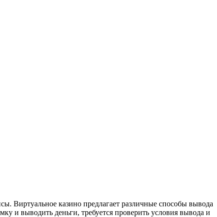
ансы. Виртуальное казино предлагает различные способы вывода
умку и выводить деньги, требуется проверить условия вывода и