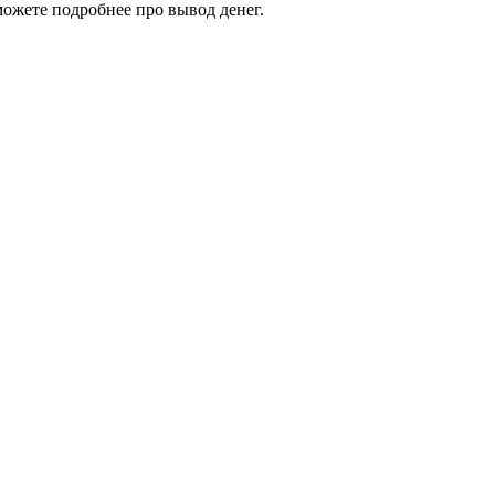
ожете подробнее про вывод денег.