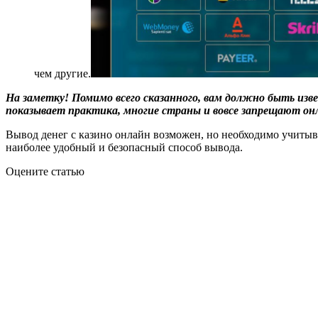
чем другие.
На заметку! Помимо всего сказанного, вам должно быть изве
показывает практика, многие страны и вовсе запрещают онла
Вывод денег с казино онлайн возможен, но необходимо учитыв
наиболее удобный и безопасный способ вывода.
Оцените статью