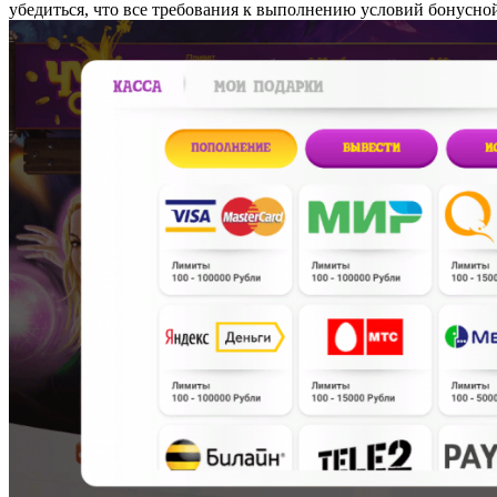
убедиться, что все требования к выполнению условий бонусн