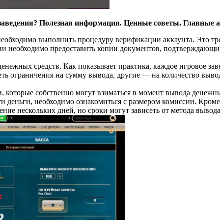
 заведения? Полезная информация. Ценные советы. Главные 
 необходимо выполнить процедуру верификации аккаунта. Это тре
ии необходимо предоставить копии документов, подтверждающих
денежных средств. Как показывает практика, каждое игровое зав
ть ограничения на сумму вывода, другие — на количество выводо
, которые собственно могут взиматься в момент вывода денежны
ти деньги, необходимо ознакомиться с размером комиссии. Кроме
ение нескольких дней, но сроки могут зависеть от метода выво