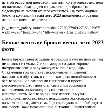
из этой радостной цветовой палитры, но это оправдано, ведь
он настолько благороден и практичен для брюк, что
модельеры не смогли от него отказаться. На фото модных
брюк из коллекций весна-лето 2023 продемонстрированы
основные цветовые сочетания.
[su_custom_gallery source=»media: 27970,27969,27968,27967″
width=»290″ height=»640″ title=»never»] [/su_custom_gallery]
Белые женские брюки весна-лето 2023
фото
Белые брюки стали отдельным трендом и уже не первый год
не выходят из моды. С их помощью создают хорошее
настроение себе и окружающим многие модницы.
Следующий год не станет исключением и позволит
насладиться образами, в составе которых полюбившиеся
белые брюки и с лампасами и широкие и просто
классические. Этот цвет стал символом роскоши и
великолепия, он воплощает утонченность и
женственность. Белые брюки еще известны мульти
функциональностью, ведь с подходящей окантовкой есть
возможность создания самый разных луков на любой вкус и
для любой, даже неожиданной, ситуации. Единственной