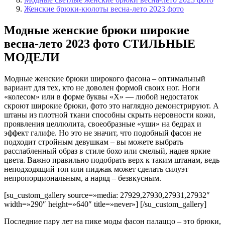
Женские брюки-кюлоты весна-лето 2023 фото
Модные женские брюки широкие
весна-лето 2023 фото СТИЛЬНЫЕ
МОДЕЛИ
Модные женские брюки широкого фасона – оптимальный
вариант для тех, кто не доволен формой своих ног. Ноги
«колесом» или в форме буквы «Х» — любой недостаток
скроют широкие брюки, фото это наглядно демонстрируют. А
штаны из плотной ткани способны скрыть неровности кожи,
проявления целлюлита, своеобразные «уши» на бедрах и
эффект галифе. Но это не значит, что подобный фасон не
подходит стройным девушкам – вы можете выбрать
расслабленный образ в стиле бохо или смелый, надев яркие
цвета. Важно правильно подобрать верх к таким штанам, ведь
неподходящий топ или пиджак может сделать силуэт
непропорциональным, а наряд – безвкусным.
[su_custom_gallery source=»media: 27929,27930,27931,27932″
width=»290″ height=»640″ title=»never»] [/su_custom_gallery]
Последние пару лет на пике моды фасон палаццо – это брюки,