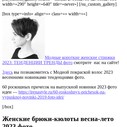
width=»290″ height=»640″ title=»never»] [/su_custom_gallery]
[box type=»info» align=»» class=»» width=»»]
Модные короткие женские стрижки
2023: ТЕНДЕНЦИИ ТРЕНДЫ фото
смотрите нас на сайте!
Здесь
вы познакомитесь с Модной покраской волос 2023
весенними новинками тенденциями фото.
60 роскошных причесок на выпускной новинки 2023 фото
идеи —
https://irenastyle.ru/60-roskoshnyx-prichesok-na-
vypusknoj-novinki-2019-foto-idei/
[/box]
Женские брюки-кюлоты весна-лето
2023 фото