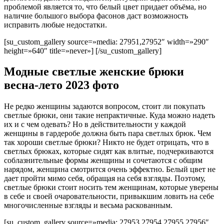
проблемой является то, что белый цвет придает объёма, но
наличие большого выбора фасонов даст возможность
исправить любые недостатки.
[su_custom_gallery source=»media: 27951,27952″ width=»290″
height=»640″ title=»never»] [/su_custom_gallery]
Модные светлые женские брюки
весна-лето 2023 фото
Не редко женщины задаются вопросом, стоит ли покупать
светлые брюки, они такие непрактичные. Куда можно надеть
их и с чем одевать? Но в действительности у каждой
женщины в гардеробе должна быть пара светлых брюк. Чем
так хороши светлые брюки? Никто не будет отрицать, что в
светлых брюках, которые сидят как влитые, подчеркиваются
соблазнительные формы женщины и сочетаются с общим
нарядом, женщина смотрится очень эффектно. Белый цвет не
дает пройти мимо себя, обращая на себя взгляды. Поэтому,
светлые брюки стоит носить тем женщинам, которые уверены
в себе и своей очаровательности, привыкшим ловить на себе
многочисленные взгляды и весьма раскованным.
[su_custom_gallery source=»media: 27953,27954,27955,27956″