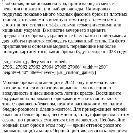
свободная, независимая натура, принимающая смелые
решения и в жизни, и в выборе одежды. На мировых
подиумах показано много модных фасонов брюк из плотных
тканей, с отсылками в военную тематику, с элементами
спортивного стиля и с эффектными геометрическими или
хищными узорами. В качестве вечернего варианта
предлагаются брюки, украшенные блестками и пайетками, а
для работы придется соблюдать сдержанный стиль. На фото
представлены основные модели, передающие наиболее
полную картину того, какие брюки будут в моде в 2023 году.
[su_custom_gallery source=»media:
27961,27962,27963,27964,27965,27966″ width=»290″
height=»640″ title=»never»] [/su_custom_gallery]
Модные брюки для женщин в 2023 году примечательны
расцветками, символизирующими легкую весеннюю
воздушность и насыщенность летних красок. Восхищайте
окружающих нарядами с брюками в мягких пастельных
тонах: оранжево-бежевом, нежном васильковом, холодном
бледно-розовом и бледно-желтом. Для приверженцев летней
классики белые брюки, несомненно, станут фаворитом в этом
сезоне, но придется смириться с их маркостью. Необычайно
модный цвет брюк в этом году — яркий оттенок розового,
напоминающий азалию. Черный цвет является исключением