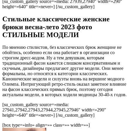
[su_custom_gallery source=»media: 27939,27940″ width=»290″
height=»640″ title=»never»] [/su_custom_gallery]
Стильные классические женские
брюки весна-лето 2023 фото
СТИЛЬНЫЕ МОДЕЛИ
По мнению стилистов, без классических брюк женщине не
обойтись, особенно если она работает в организации со
строгим дресс-кодом. Ну а тем девушкам, которым
традиционный фасон кажется слишком консервативным и
скучным, дизайнеры предлагают другие модели. Они менее
формальны, но относятся к категории классических.
Канонические модели и силуэты вновь на вершине модного
Олимпа. Интригующий ретро-стиль оказал заметное влияние
на фасон классических прямых брюк, поэтому сегодня
актуальны модели, в которых ходили модницы 30-40-х годов.
[su_custom_gallery source=»media:
27941,27942,27943,27944,27945,27946″ width=»290″
height=»640″ title=»never»] [/su_custom_gallery]
[box type=»info» align=»» class=»» width=»»]