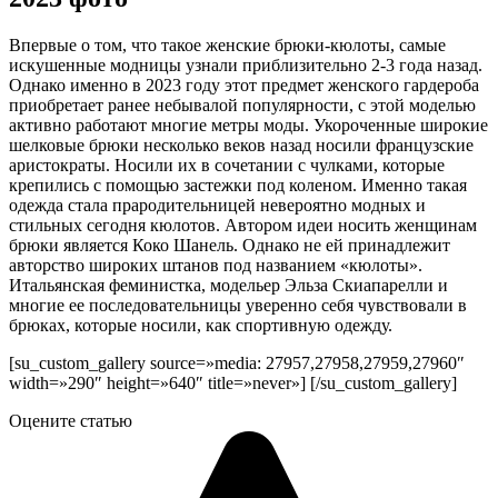
Впервые о том, что такое женские брюки-кюлоты, самые
искушенные модницы узнали приблизительно 2-3 года назад.
Однако именно в 2023 году этот предмет женского гардероба
приобретает ранее небывалой популярности, с этой моделью
активно работают многие метры моды. Укороченные широкие
шелковые брюки несколько веков назад носили французские
аристократы. Носили их в сочетании с чулками, которые
крепились с помощью застежки под коленом. Именно такая
одежда стала прародительницей невероятно модных и
стильных сегодня кюлотов. Автором идеи носить женщинам
брюки является Коко Шанель. Однако не ей принадлежит
авторство широких штанов под названием «кюлоты».
Итальянская феминистка, модельер Эльза Скиапарелли и
многие ее последовательницы уверенно себя чувствовали в
брюках, которые носили, как спортивную одежду.
[su_custom_gallery source=»media: 27957,27958,27959,27960″
width=»290″ height=»640″ title=»never»] [/su_custom_gallery]
Оцените статью