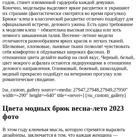
годов, станет изюминкой гардероба каждой девушки.
Конечно, модельеры выделяют яркие расцветки и украшают
их стразами (фантастически смотрятся во время прогулки).
Брюки−клеш в классической расцветке отлично подойдут для
официальной встречи, делового ужина. Есть одно требование
к моделям клеш − обязательна высокая посадка или хоть
немного завышенная талия. Весенне−летние модели
отличаются разнообразием ярких красок и легких тканей.
Шелковые, хлопковые, льняные ткани позволят чувствовать
себя комфортно в обдуваемых широких фасонах. В
отношении цвета делайте выбор на свой вкус. Черный, белый,
цвет мокрого асфальта остаются лидирующими в отношении
делового направления. Оливковый, бежевый, шоколадный,
медный прекрасно подойдут на вечернюю прогулку или
романтическое свидание.
[su_custom_gallery source=»media: 27947,27948,27949,27950″
width=»290″ height=»640″ title=»never»] [/su_custom_gallery]
Цвета модных брюк весна-лето 2023
фото
В этом году ключевая мысль, которую стремятся выразить
дизайнеры, заключается в том, что каждая женщина —