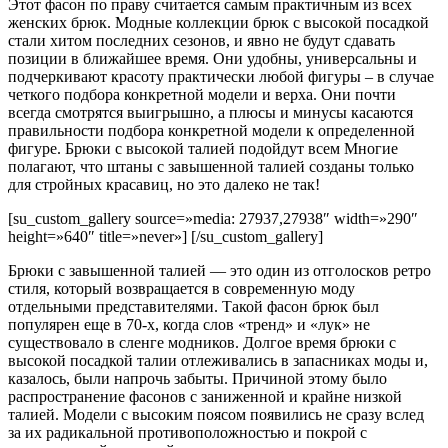
Этот фасон по праву считается самым практичным из всех
женских брюк. Модные коллекции брюк с высокой посадкой
стали хитом последних сезонов, и явно не будут сдавать
позиции в ближайшее время. Они удобны, универсальны и
подчеркивают красоту практически любой фигуры – в случае
четкого подбора конкретной модели и верха. Они почти
всегда смотрятся выигрышно, а плюсы и минусы касаются
правильности подбора конкретной модели к определенной
фигуре. Брюки с высокой талией подойдут всем Многие
полагают, что штаны с завышенной талией созданы только
для стройных красавиц, но это далеко не так!
[su_custom_gallery source=»media: 27937,27938″ width=»290″
height=»640″ title=»never»] [/su_custom_gallery]
Брюки с завышенной талией — это один из отголосков ретро
стиля, который возвращается в современную моду
отдельными представителями. Такой фасон брюк был
популярен еще в 70-х, когда слов «тренд» и «лук» не
существовало в сленге модников. Долгое время брюки с
высокой посадкой талии отлеживались в запасниках моды и,
казалось, были напрочь забыты. Причиной этому было
распространение фасонов с заниженной и крайне низкой
талией. Модели с высоким поясом появились не сразу вслед
за их радикальной противоположностью и покрой с