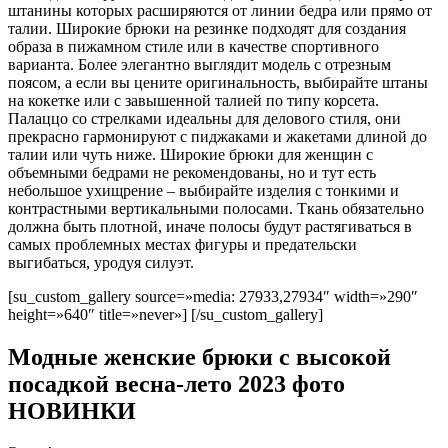
штанины которых расширяются от линии бедра или прямо от
талии. Широкие брюки на резинке подходят для создания
образа в пижамном стиле или в качестве спортивного
варианта. Более элегантно выглядит модель с отрезным
поясом, а если вы цените оригинальность, выбирайте штаны
на кокетке или с завышенной талией по типу корсета.
Палаццо со стрелками идеальны для делового стиля, они
прекрасно гармонируют с пиджаками и жакетами длиной до
талии или чуть ниже. Широкие брюки для женщин с
объемными бедрами не рекомендованы, но и тут есть
небольшое ухищрение – выбирайте изделия с тонкими и
контрастными вертикальными полосами. Ткань обязательно
должна быть плотной, иначе полосы будут растягиваться в
самых проблемных местах фигуры и предательски
выгибаться, уродуя силуэт.
[su_custom_gallery source=»media: 27933,27934″ width=»290″
height=»640″ title=»never»] [/su_custom_gallery]
Модные женские брюки с высокой
посадкой весна-лето 2023 фото
НОВИНКИ