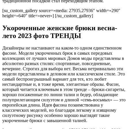
традиционной посадкой стал переходящим этапом.
[su_custom_gallery source=»media: 27935,27936″ width=»290″
height=»640″ title=»never»] [/su_custom_gallery]
Укороченные женские брюки весна-
лето 2023 фото ТРЕНДЫ
Дизайнеры не настаивают на каком-то одном единственном
фасоне. Модели укороченных брюк в самых передовых
коллекциях от лучших мировых Домов моды представлены в
абсолютно разных стилях: спортивные, повседневные,
вечерние. Строгих для выбора нет. Весьма нетривиально эти
модели представлены в деловом или классическом стиле. Это
самый беспроигрышный вариант для тех, кто любит
нестандартные и, в тоже время, элегантные образы. Фасон,
который читается ключевым в этом тренде – брюки-сигареты,
хорошо посаженные по линии талии и бедер, обладающие
полуприлегающим силуэтом и длиной «семь-восьмых» — это
европейская длина. Идея фасона позаимствована у
классических моделей, но благодаря легкому и изящному
силуэтному рисунку особенно хорошо выглядят такие
укороченные брюки с завышенной талией.