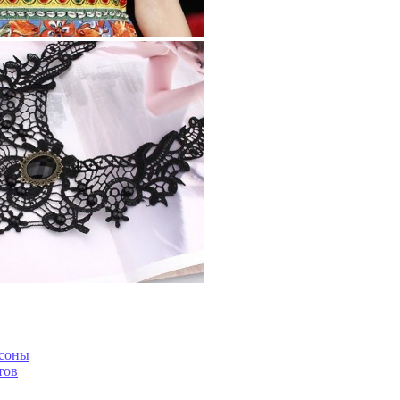
асоны
тов