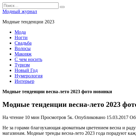
Перейти
Search
к
for:
Модный журнал
содержанию
Модные тенденции 2023
Мода
Ногти
Свадьба
Волосы
Макияж
С чем носить
Туризм
Новый Год
Нумерология
Интерьер
Модные тенденции весна-лето 2023 фото новинки
Модные тенденции весна-лето 2023 фот
На чтение
10 мин
Просмотров
5к.
Опубликовано
15.03.2017
Об
Не за горами благоухающая ароматным цветением весна и раду
магазинам. Модные тренды весна-лето 2023 года порадуют кажд