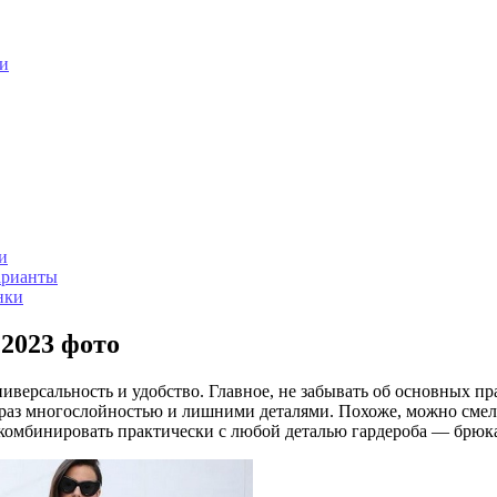
ии
и
арианты
нки
2023 фото
версальность и удобство. Главное, не забывать об основных пра
браз многослойностью и лишними деталями. Похоже, можно смело 
о комбинировать практически с любой деталью гардероба — брю