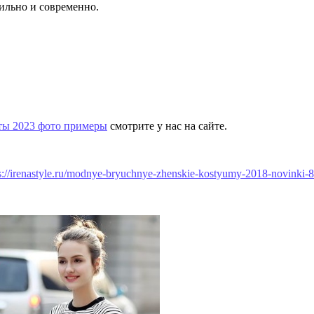
тильно и современно.
ты 2023 фото примеры
смотрите у нас на сайте.
s://irenastyle.ru/modnye-bryuchnye-zhenskie-kostyumy-2018-novinki-8