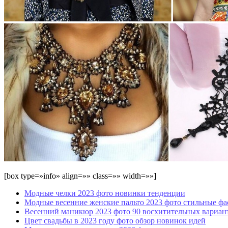
[box type=»info» align=»» class=»» width=»»]
Модные челки 2023 фото новинки тенденции
Модные весенние женские пальто 2023 фото стильные ф
Весенний маникюр 2023 фото 90 восхитительных вариан
Цвет свадьбы в 2023 году фото обзор новинок идей