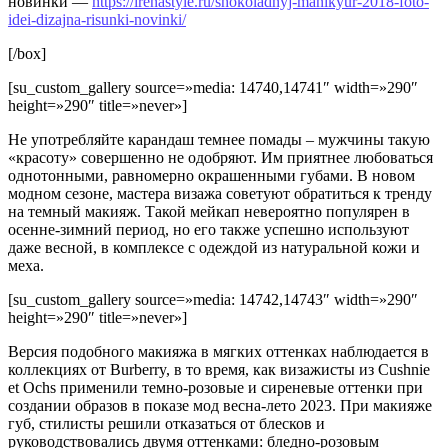
новинки —
https://irenastyle.ru/shokoladnyj-manikyur-2018-foto-
idei-dizajna-risunki-novinki/
[/box]
[su_custom_gallery source=»media: 14740,14741″ width=»290″
height=»290″ title=»never»]
Не употребляйте карандаш темнее помады – мужчины такую
«красоту» совершенно не одобряют. Им приятнее любоваться
однотонными, равномерно окрашенными губами. В новом
модном сезоне, мастера визажа советуют обратиться к тренду
на темный макияж. Такой мейкап невероятно популярен в
осенне-зимний период, но его также успешно используют
даже весной, в комплексе с одеждой из натуральной кожи и
меха.
[su_custom_gallery source=»media: 14742,14743″ width=»290″
height=»290″ title=»never»]
Версия подобного макияжа в мягких оттенках наблюдается в
коллекциях от Burberry, в то время, как визажисты из Cushnie
et Ochs применили темно-розовые и сиреневые оттенки при
создании образов в показе мод весна-лето 2023. При макияже
губ, стилисты решили отказаться от блесков и
руководствовались двумя оттенками: бледно-розовым