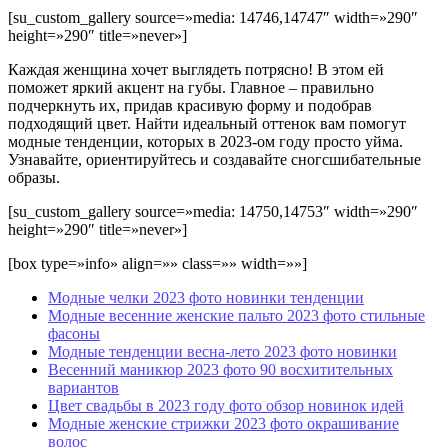
[su_custom_gallery source=»media: 14746,14747″ width=»290″
height=»290″ title=»never»]
Каждая женщина хочет выглядеть потрясно! В этом ей
поможет яркий акцент на губы. Главное – правильно
подчеркнуть их, придав красивую форму и подобрав
подходящий цвет. Найти идеальный оттенок вам помогут
модные тенденции, которых в 2023-ом году просто уйма.
Узнавайте, ориентируйтесь и создавайте сногсшибательные
образы.
[su_custom_gallery source=»media: 14750,14753″ width=»290″
height=»290″ title=»never»]
[box type=»info» align=»» class=»» width=»»]
Модные челки 2023 фото новинки тенденции
Модные весенние женские пальто 2023 фото стильные
фасоны
Модные тенденции весна-лето 2023 фото новинки
Весенний маникюр 2023 фото 90 восхитительных
вариантов
Цвет свадьбы в 2023 году фото обзор новинок идей
Модные женские стрижки 2023 фото окрашивание
волос