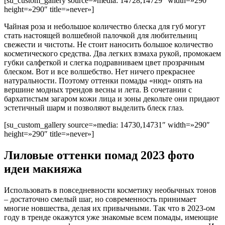
[su_custom_gallery source=»media: 14728,14729″ width=»290″
height=»290″ title=»never»]
Чайная роза и небольшое количество блеска для губ могут
стать настоящей волшебной палочкой для любительниц
свежести и чистоты. Не стоит наносить большое количество
косметического средства. Два легких взмаха рукой, промокаем
губки салфеткой и слегка подравниваем цвет прозрачным
блеском. Вот и все волшебство. Нет ничего прекраснее
натуральности. Поэтому оттенки помады «нюд» опять на
вершине модных трендов весны и лета. В сочетании с
бархатистым загаром кожи лица и зоны декольте они придают
эстетичный шарм и позволяют выделить блеск глаз.
[su_custom_gallery source=»media: 14730,14731″ width=»290″
height=»290″ title=»never»]
Лиловые оттенки помад 2023 фото
идеи макияжа
Использовать в повседневности косметику необычных тонов
– достаточно смелый шаг, но современность принимает
многие новшества, делая их привычными. Так что в 2023-ом
году в тренде окажутся уже знакомые всем помады, имеющие