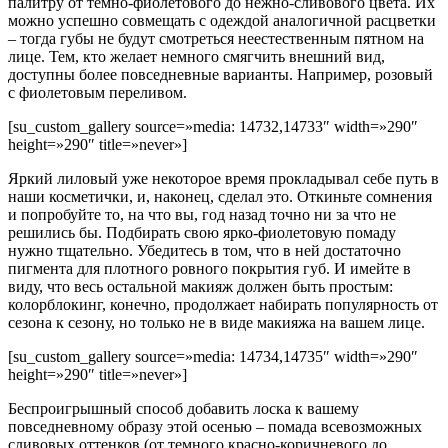
палитру от темно-фиолетового до нежно-сливового цвета. Их
можно успешно совмещать с одеждой аналогичной расцветки
– тогда губы не будут смотреться неестественным пятном на
лице. Тем, кто желает немного смягчить внешний вид,
доступны более повседневные варианты. Например, розовый
с фиолетовым переливом.
[su_custom_gallery source=»media: 14732,14733″ width=»290″
height=»290″ title=»never»]
Яркий лиловый уже некоторое время прокладывал себе путь в
наши косметички, и, наконец, сделал это. Откиньте сомнения
и попробуйте то, на что вы, год назад точно ни за что не
решились бы. Подбирать свою ярко-фиолетовую помаду
нужно тщательно. Убедитесь в том, что в ней достаточно
пигмента для плотного ровного покрытия губ. И имейте в
виду, что весь остальной макияж должен быть простым:
колорблокинг, конечно, продолжает набирать популярность от
сезона к сезону, но только не в виде макияжа на вашем лице.
[su_custom_gallery source=»media: 14734,14735″ width=»290″
height=»290″ title=»never»]
Беспроигрышный способ добавить лоска к вашему
повседневному образу этой осенью – помада всевозможных
сливовых оттенков (от темного красно-коричневого до