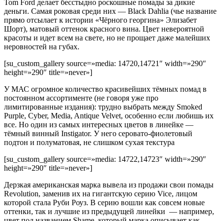
Tom Ford делает бесстыдно роскошные помады за дикие
деньги. Самая роковая среди них — Black Dahlia (чье название
прямо отсылает к истории «Чёрного георгина» Элизабет
Шорт), матовый оттенок красного вина. Цвет невероятной
красоты и идет всем на свете, но не прощает даже малейших
неровностей на губах.
[su_custom_gallery source=»media: 14720,14721″ width=»290″
height=»290″ title=»never»]
У МАС огромное количество красивейших тёмных помад в
постоянном ассортименте (не говоря уже про
лимитированные издания): трудно выбрать между Smoked
Purple, Cyber, Media, Antique Velvet, особенно если любишь их
все. Но один из самых интересных цветов в линейке —
тёмный винный Instigator. У него серовато-фиолетовый
подтон и полуматовая, не слишком сухая текстура
[su_custom_gallery source=»media: 14722,14723″ width=»290″
height=»290″ title=»never»]
Дерзкая американская марка вывела из продажи свои помады
Revolution, заменив их на гигантскую серию Vice, лицом
которой стала Руби Роуз. В серию вошли как совсем новые
оттенки, так и лучшие из предыдущей линейки — например,
цвет под названием Shame, который марка описывает как