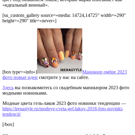
«идеальный винный».
[su_custom_gallery source=»media: 14724,14725″ width=»290″
height=»290″ title=»never»]
[box type=»info»]
Маникюр омбре 2023
фото новые идеи
смотрите у нас на сайте.
Здесь
вы познакомитесь со свадебным маникюром 2023 фото
модными новинками.
Модные цвета гель-лаков 2023 фото новинки тенденции —
https://irenastyle.ru/modnye-cveta-gel-lakov-2018-foto-novinki-
tendencii/
[/box]