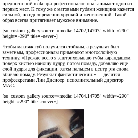
предпочтений makeup-профессионалов она занимает одно из
первых мест. К тому же с матовыми губами женщина кажется
сильной, но одновременно хрупкой и женственной. Такой
образ всегда притягивает мужское внимание.
[su_custom_gallery source=»media: 14702,14703″ width=»290″
height=»290″ title=»never»]
Чтобы макияж губ получился стойким, а результат был
заметным, профессионалы применяют многослойную
технику. «Прежде всего я заштриховываю губы карандашом,
поверх кистью наношу пудру, потом помаду, добавляю еще
слой пудры для фиксации, затем пальцем в центр рта снова
вбиваю помаду. Результат фантастический!» — делится
профсекретами Лин Дисноер, исполнительный директор
MAC.
[su_custom_gallery source=»media: 14704,14705″ width=»290″
height=»290″ title=»never»]