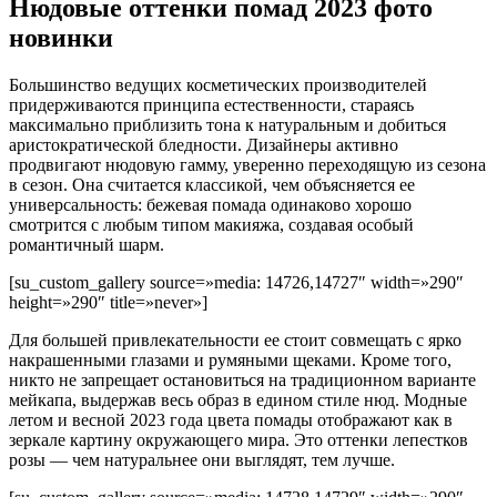
Нюдовые оттенки помад 2023 фото
новинки
Большинство ведущих косметических производителей
придерживаются принципа естественности, стараясь
максимально приблизить тона к натуральным и добиться
аристократической бледности. Дизайнеры активно
продвигают нюдовую гамму, уверенно переходящую из сезона
в сезон. Она считается классикой, чем объясняется ее
универсальность: бежевая помада одинаково хорошо
смотрится с любым типом макияжа, создавая особый
романтичный шарм.
[su_custom_gallery source=»media: 14726,14727″ width=»290″
height=»290″ title=»never»]
Для большей привлекательности ее стоит совмещать с ярко
накрашенными глазами и румяными щеками. Кроме того,
никто не запрещает остановиться на традиционном варианте
мейкапа, выдержав весь образ в едином стиле нюд. Модные
летом и весной 2023 года цвета помады отображают как в
зеркале картину окружающего мира. Это оттенки лепестков
розы — чем натуральнее они выглядят, тем лучше.