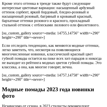
Кроме этого оттенка в тренде также будут следующие
интересные цветовые вариации: насыщенный арбузный
оттенок сорбент, яркий бордовый, бледно-розовый и
насыщенный розовый, багряный и кровавый красный,
бархатные оттенки розового и красного, прохладный
стальной оттенок с отблесками лилового или фиолетового.
[su_custom_gallery source=»media: 14755,14756″ width=»290″
height=»290″ title=»never»]
Если отследить тенденцию, как меняются модные оттенки,
легко заметить, что, несмотря на появляющиеся
многочисленные новинки, классический красный цвет
губной помады остается на пике всех хит-парадов и никогда
не выходит из рейтинга модных цветов губной помады. Это
классика, а она, как многие говорят, вечна.
[su_custom_gallery source=»media: 14757,14758″ width=»290″
height=»290″ title=»never»]
Модные помады 2023 года новинки
фото
Независимо от сезона, в 2023 стилисты рекомендуют