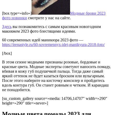
[box type=»info»]
Модные брови 2023
фото новинки
смотрите у нас на сайте.
Здесь
вы познакомитесь с самым красивым новогодним
макияжем 2023 фото блестящими идеями.
60 современных идей маникюра 2023 фото —
https://irenastyle.ru/60-sovremennyx-idej-manikyura-2018-foto/
[/box]
В этом сезоне модными признаны розовые, бордовые и
красные цвета. Модные эксперты советуют наносить помаду,
вбивая в кожу губ подушечкой пальца. Тогда даже самый
яркий оттенок не будет казаться броским или вульгарным.
После этого наберите на кисточку консилер и пройдитесь
вдоль контура губ. Он станет ровным и четким. И карандаш
не понадобится.
[su_custom_gallery source=»media: 14706,14707″ width=»290″
height=»290″ title=»never»]
Модные цвета помады 2023 для