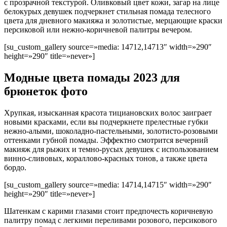
с прозрачной текстурой. Оливковый цвет кожи, загар на лице
белокурых девушек подчеркнет стильная помада телесного
цвета для дневного макияжа и золотистые, мерцающие краски
персиковой или нежно-коричневой палитры вечером.
[su_custom_gallery source=»media: 14712,14713″ width=»290″
height=»290″ title=»never»]
Модные цвета помады 2023 для
брюнеток фото
Хрупкая, изысканная красота тициановских волос заиграет
новыми красками, если вы подчеркнете прелестные губки
нежно-алыми, шоколадно-пастельными, золотисто-розовыми
оттенками губной помады. Эффектно смотрится вечерний
макияж для рыжих и темно-русых девушек с использованием
винно-сливовых, кораллово-красных тонов, а также цвета
бордо.
[su_custom_gallery source=»media: 14714,14715″ width=»290″
height=»290″ title=»never»]
Шатенкам с карими глазами стоит предпочесть коричневую
палитру помад с легкими переливами розового, персикового