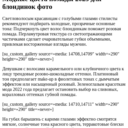
блондинок фото
Светловолосым красавицам с голубыми глазами стилисты
рекомендуют подбирать холодные, прозрачные основные
тона: Подчеркнуть цвет волос блондинкам поможет розовая
помада. Перламутровая текстура со светоотражающими
частичками сделает очаровательные губки объемными,
привлекая восторженные взгляды мужчин.
[su_custom_gallery source=»media: 14708,14709″ width=»290″
height=»290″ title=»never»]
Девушкам с волосами карамельного или клубничного цвета к
лицу трендовые розово-шоколадные оттенки. Платиновый
тон предполагает make-up в фиолетовых тонах с дымчатым
эффектом или насыщенный розовый. Зеленоглазым красоткам
мода 2022 года предлагает остановить выбор на сливовых,
коралловых оттенках губной помады.
[su_custom_gallery source=»media: 14710,14711″ width=»290″
height=»290″ title=»never»]
На губах барышень с карими глазами эффектно смотрятся
мягкие, солнечные тона красного цвета, терракотовые блески