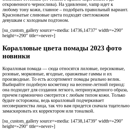
откровенного чернослива). На удивление, vamp идет к
любому тону кожи, главное – подобрать правильный вариант.
Красноватые сливовые цвета подходят светлокожим
девушкам с холодным подтоном.
[su_custom_gallery source=»media: 14736,14737″ width=»290″
height=»290″ title=»never»]
Коралловые цвета помады 2023 фото
новинки
Коралловая помада — сюда относятся лиловые, персиковые,
розовые, морковные, ягодные, оранжевые гаммы и их
производные. То есть ассортимент помады реально велик.
Выбирайте подобную косметику на весенне-летний период:
она подходит для создания легкого, непринужденного образа,
причем гармонично смотрится с любым типом кожи. Только
будьте осторожны, ведь коралловый подчеркивает
несовершенства лица, так что вам придется сначала тщательно
замаскировать их корректором или тоналкой.
[su_custom_gallery source=»media: 14738,14739″ width=»290″
height=»290″ title=»never»]