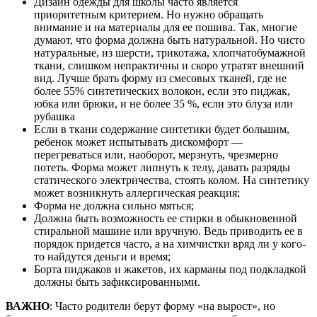
Дизайн одежды для школы часто является
приоритетным критерием. Но нужно обращать
внимание и на материалы для ее пошива. Так, многие
думают, что форма должна быть натуральной. Но чисто
натуральные, из шерсти, трикотажа, хлопчатобумажной
ткани, слишком непрактичны и скоро утратят внешний
вид. Лучше брать форму из смесовых тканей, где не
более 55% синтетических волокон, если это пиджак,
юбка или брюки, и не более 35 %, если это блуза или
рубашка
Если в ткани содержание синтетики будет большим,
ребенок может испытывать дискомфорт —
перегреваться или, наоборот, мерзнуть, чрезмерно
потеть. Форма может липнуть к телу, давать разряды
статического электричества, стоять колом. На синтетику
может возникнуть аллергическая реакция;
Форма не должна сильно мяться;
Должна быть возможность ее стирки в обыкновенной
стиральной машине или вручную. Ведь приводить ее в
порядок придется часто, а на химчистки вряд ли у кого-
то найдутся деньги и время;
Борта пиджаков и жакетов, их карманы под подкладкой
должны быть зафиксированными.
ВАЖНО
: Часто родители берут форму «на вырост», но