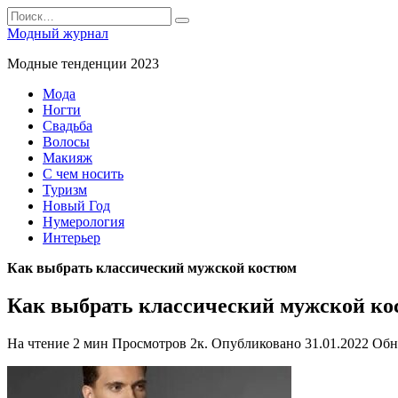
Перейти
Search
к
for:
Модный журнал
содержанию
Модные тенденции 2023
Мода
Ногти
Свадьба
Волосы
Макияж
С чем носить
Туризм
Новый Год
Нумерология
Интерьер
Как выбрать классический мужской костюм
Как выбрать классический мужской к
На чтение
2 мин
Просмотров
2к.
Опубликовано
31.01.2022
Обн