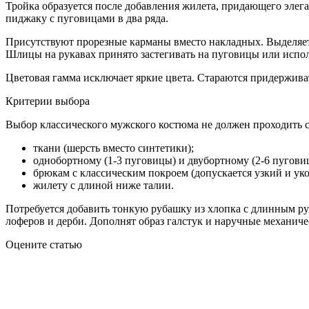
Тройка образуется после добавления жилета, придающего элег
пиджаку с пуговицами в два ряда.
Присутствуют прорезные карманы вместо накладных. Выделяет
Шлицы на рукавах принято застегивать на пуговицы или испо
Цветовая гамма исключает яркие цвета. Стараются придерживат
Критерии выбора
Выбор классического мужского костюма не должен проходить с
ткани (шерсть вместо синтетики);
однобортному (1-3 пуговицы) и двубортному (2-6 пугови
брюкам с классическим покроем (допускается узкий и ук
жилету с длиной ниже талии.
Потребуется добавить тонкую рубашку из хлопка с длинным рук
лоферов и дерби. Дополнят образ галстук и наручные механиче
Оцените статью