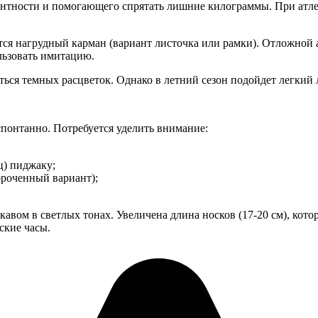
антности и помогающего спрятать лишние килограммы. При атле
ся нагрудный карман (вариант листочка или рамки). Отложной 
льзовать имитацию.
ься темных расцветок. Однако в летний сезон подойдет легкий 
понтанно. Потребуется уделить внимание:
ц) пиджаку;
ороченный вариант);
авом в светлых тонах. Увеличена длина носков (17-20 см), кото
ские часы.