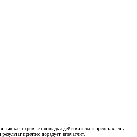
и, так как игровые площадки действительно представлены
 результат приятно порадует, впечатлит.