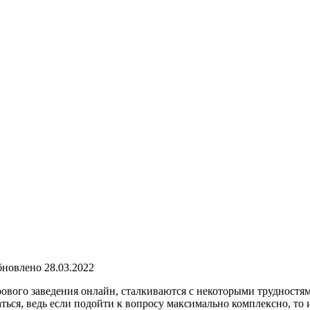
бновлено
28.03.2022
вого заведения онлайн, сталкиваются с некоторыми трудностям
ться, ведь если подойти к вопросу максимально комплексно, то и