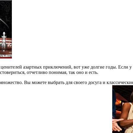
 ценителей азартных приключений, вот уже долгие годы. Если у 
товериться, отчетливо понимая, так оно и есть.
е множество. Вы можете выбрать для своего досуга и классическ