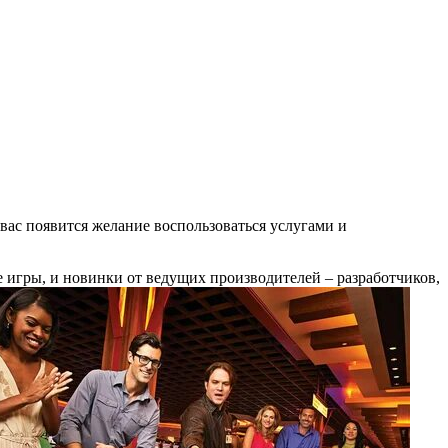
вас появится желание воспользоваться услугами и
ие игры, и новинки от ведущих производителей – разработчиков,