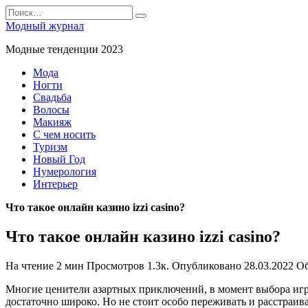
Перейти
Search
к
for:
Модный журнал
содержанию
Модные тенденции 2023
Мода
Ногти
Свадьба
Волосы
Макияж
С чем носить
Туризм
Новый Год
Нумерология
Интерьер
Что такое онлайн казино izzi casino?
Что такое онлайн казино izzi casino?
На чтение
2 мин
Просмотров
1.3к.
Опубликовано
28.03.2022
О
Многие ценители азартных приключений, в момент выбора игро
достаточно широко. Но не стоит особо переживать и расстраива