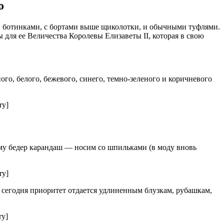
о
ми ботинками, с бортами выше щиколотки, и обычными туфлями.
для ее Величества Королевы Елизаветы II, которая в свою
ого, белого, бежевого, синего, темно-зеленого и коричневого
ry]
му бедер карандаш — носим со шпильками (в моду вновь
ry]
 сегодня приоритет отдается удлиненным блузкам, рубашкам,
ry]