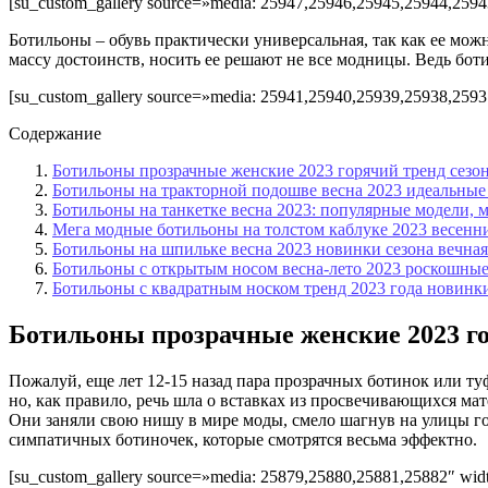
[su_custom_gallery source=»media: 25947,25946,25945,25944,25943
Ботильоны – обувь практически универсальная, так как ее можн
массу достоинств, носить ее решают не все модницы. Ведь бо
[su_custom_gallery source=»media: 25941,25940,25939,25938,25937
Содержание
Ботильоны прозрачные женские 2023 горячий тренд сезо
Ботильоны на тракторной подошве весна 2023 идеальные
Ботильоны на танкетке весна 2023: популярные модели, 
Мега модные ботильоны на толстом каблуке 2023 весенн
Ботильоны на шпильке весна 2023 новинки сезона вечная
Ботильоны с открытым носом весна-лето 2023 роскошны
Ботильоны с квадратным носком тренд 2023 года новинк
Ботильоны прозрачные женские 2023 го
Пожалуй, еще лет 12-15 назад пара прозрачных ботинок или ту
но, как правило, речь шла о вставках из просвечивающихся ма
Они заняли свою нишу в мире моды, смело шагнув на улицы гор
симпатичных ботиночек, которые смотрятся весьма эффектно.
[su_custom_gallery source=»media: 25879,25880,25881,25882″ width