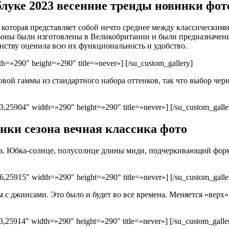
луке 2023 весенние тренды новинки фот
 которая представляет собой нечто среднее между классически
ьоны были изготовлены в Великобритании и были предназначены 
нству оценила всю их функциональность и удобство.
=»290″ height=»290″ title=»never»] [/su_custom_gallery]
овой гаммы из стандартного набора оттенков, так что выбор черн
,25904″ width=»290″ height=»290″ title=»never»] [/su_custom_galle
нки сезона вечная классика фото
ира. Юбка-солнце, полусолнце длины миди, подчеркивающий фор
,25915″ width=»290″ height=»290″ title=»never»] [/su_custom_galle
 джинсами. Это было и будет во все времена. Меняется «верх»
,25914″ width=»290″ height=»290″ title=»never»] [/su_custom_galle