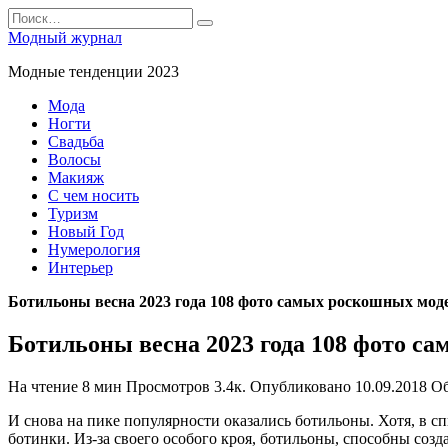
Перейти
Search
к
for:
Модный журнал
содержанию
Модные тенденции 2023
Мода
Ногти
Свадьба
Волосы
Макияж
С чем носить
Туризм
Новый Год
Нумерология
Интерьер
Ботильоны весна 2023 года 108 фото самых роскошных мод
Ботильоны весна 2023 года 108 фото с
На чтение
8 мин
Просмотров
3.4к.
Опубликовано
10.09.2018
О
И снова на пике популярности оказались ботильоны. Хотя, в сп
ботинки. Из-за своего особого кроя, ботильоны, способны созд