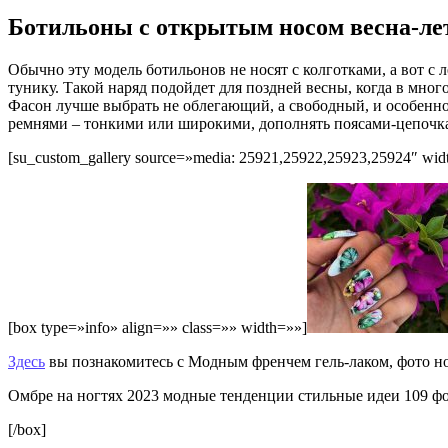
Ботильоны с открытым носом весна-ле
Обычно эту модель ботильонов не носят с колготками, а вот с 
тунику. Такой наряд подойдет для поздней весны, когда в мно
Фасон лучше выбрать не облегающий, а свободный, и особенно
ремнями – тонкими или широкими, дополнять поясами-цепочка
[su_custom_gallery source=»media: 25921,25922,25923,25924″ width
[box type=»info» align=»» class=»» width=»»]
Здесь
вы познакомитесь с Модным френчем гель-лаком, фото н
Омбре на ногтях 2023 модные тенденции стильные идеи 109 
[/box]