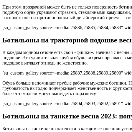
При этом прозрачной может быть не только поверхность ботинк
подобную обувь украшают стразами, стеклянными камушками, к
распространен и противоположный дизайнерский прием — соч
[su_custom_gallery source=»media: 25886,25885,25884,25883″ width
Ботильоны на тракторной подошве весн
В каждом модном сезоне есть свои «фишки». Начиная с весны 
подошве. Эта удивительная грубая обувь вихрем ворвалась в м
подошве выглядят отнюдь не женственно.
[su_custom_gallery source=»media: 25887,25888,25889,25890″ width
Обувь больше напоминает грубые рабочие мужские ботинки. Но с
грубоватость выгодно подчеркивает женственность и хрупкос
более что модели могут выглядеть по-разному.
[su_custom_gallery source=»media: 25894,25893,25892,25891″ width
Ботильоны на танкетке весна 2023: по
Ботильоны на танкетке практически в каждом сезоне присутств