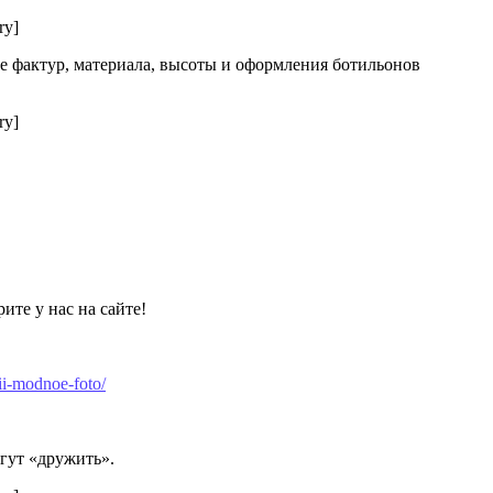
ry]
е фактур, материала, высоты и оформления ботильонов
ry]
ите у нас на сайте!
ii-modnoe-foto/
огут «дружить».