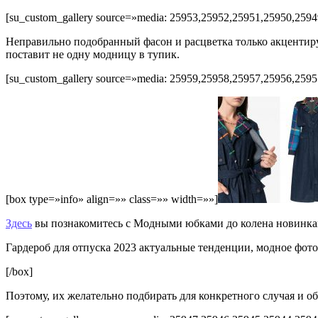
[su_custom_gallery source=»media: 25953,25952,25951,25950,25949
Неправильно подобранный фасон и расцветка только акцентиру
поставит не одну модницу в тупик.
[su_custom_gallery source=»media: 25959,25958,25957,25956,25955
[box type=»info» align=»» class=»» width=»»]
Здесь
вы познакомитесь с Модными юбками до колена новинкам
Гардероб для отпуска 2023 актуальные тенденции, модное фо
[/box]
Поэтому, их желательно подбирать для конкретного случая и обр