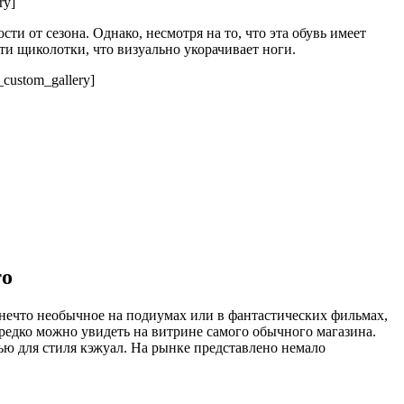
ry]
ти от сезона. Однако, несмотря на то, что эта обувь имеет
и щиколотки, что визуально укорачивает ноги.
_custom_gallery]
то
 нечто необычное на подиумах или в фантастических фильмах,
ередко можно увидеть на витрине самого обычного магазина.
ью для стиля кэжуал. На рынке представлено немало