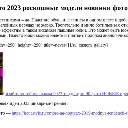
то 2023 роскошные модели новинки фото
леггинсами – да. Наденьте обувь и леггинсы в одном цвете и до
гослойных нарядах не жарко. Трогательно и мило ботильоны с о
 эффектны в таком ансамбле пышные юбки. Это может быть юбка
ми. Вместо юбки можно надеть и платье с подолом аналогичны
=»290″ height=»290″ title=»never»] [/su_custom_gallery]
Дизайн ногтей шеллаком 2023 тенденции 90 фото НОВЫЕ иде
овых идей 2023 шикарные тренды!
фото —
https://irenastyle.ru/ombre-na-nogtyax-2019-modnye-tendencii-st