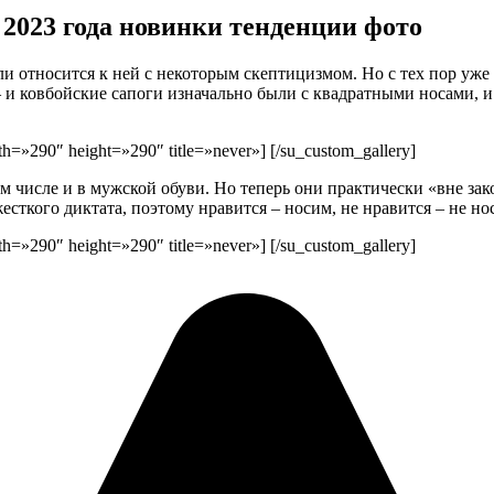
2023 года новинки тенденции фото
али относится к ней с некоторым скептицизмом. Но с тех пор уж
я – и ковбойские сапоги изначально были с квадратными носами,
=»290″ height=»290″ title=»never»] [/su_custom_gallery]
м числе и в мужской обуви. Но теперь они практически «вне за
есткого диктата, поэтому нравится – носим, не нравится – не но
=»290″ height=»290″ title=»never»] [/su_custom_gallery]