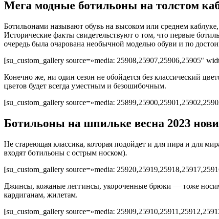
Мега модные ботильоны на толстом каб
Ботильонами называют обувь на высоком или среднем каблуке,
Исторические факты свидетельствуют о том, что первые ботил
очередь была очарована необычной моделью обуви и по достои
[su_custom_gallery source=»media: 25908,25907,25906,25905″ width
Конечно же, ни один сезон не обойдется без классический цвет
цветов будет всегда уместным и безошибочным.
[su_custom_gallery source=»media: 25899,25900,25901,25902,25903
Ботильоны на шпильке весна 2023 нови
Не стареющая классика, которая подойдет и для пира и для м
входят ботильоны с острым носком).
[su_custom_gallery source=»media: 25920,25919,25918,25917,25916
Джинсы, кожаные леггинсы, укороченные брюки — тоже носим с
кардиганам, жилетам.
[su_custom_gallery source=»media: 25909,25910,25911,25912,25913