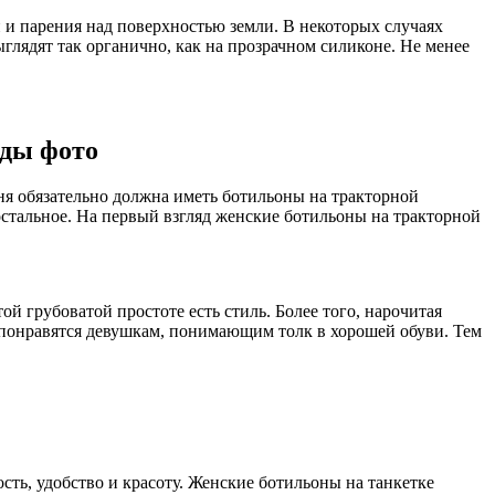
и и парения над поверхностью земли. В некоторых случаях
лядят так органично, как на прозрачном силиконе. Не менее
нды фото
ня обязательно должна иметь ботильоны на тракторной
остальное. На первый взгляд женские ботильоны на тракторной
й грубоватой простоте есть стиль. Более того, нарочитая
 понравятся девушкам, понимающим толк в хорошей обуви. Тем
сть, удобство и красоту. Женские ботильоны на танкетке