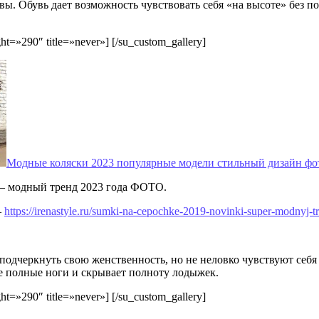
ы. Обувь дает возможность чувствовать себя «на высоте» без п
t=»290″ title=»never»] [/su_custom_gallery]
Модные коляски 2023 популярные модели стильный дизайн фо
— модный тренд 2023 года ФОТО.
—
https://irenastyle.ru/sumki-na-cepochke-2019-novinki-super-modnyj-tr
 подчеркнуть свою женственность, но не неловко чувствуют себя 
ее полные ноги и скрывает полноту лодыжек.
t=»290″ title=»never»] [/su_custom_gallery]