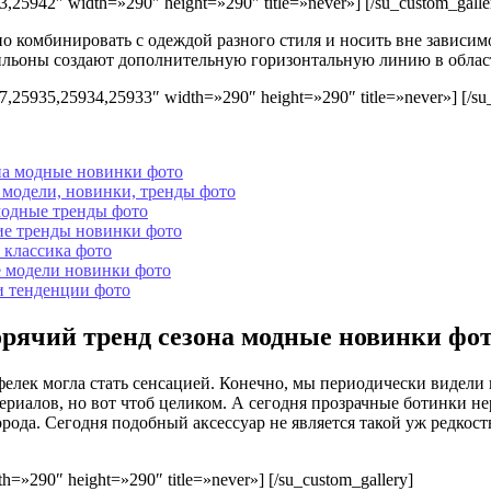
,25942″ width=»290″ height=»290″ title=»never»] [/su_custom_galle
о комбинировать с одеждой разного стиля и носить вне зависимос
тильоны создают дополнительную горизонтальную линию в област
,25935,25934,25933″ width=»290″ height=»290″ title=»never»] [/su
на модные новинки фото
 модели, новинки, тренды фото
модные тренды фото
ие тренды новинки фото
 классика фото
е модели новинки фото
и тенденции фото
рячий тренд сезона модные новинки фо
фелек могла стать сенсацией. Конечно, мы периодически видели
териалов, но вот чтоб целиком. А сегодня прозрачные ботинки н
ода. Сегодня подобный аксессуар не является такой уж редкост
=»290″ height=»290″ title=»never»] [/su_custom_gallery]