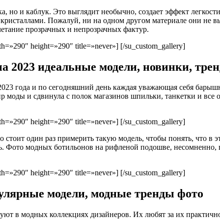
а, но и каблук. Это выглядит необычно, создает эффект легкост
ристаллами. Пожалуй, ни на одном другом материале они не выг
етание прозрачных и непрозрачных фактур.
=»290″ height=»290″ title=»never»] [/su_custom_gallery]
а 2023 идеальные модели, новинки, тре
2023 года и по сегодняшний день каждая уважающая себя барыш
ир моды и сдвинула с полок магазинов шпильки, танкетки и все 
=»290″ height=»290″ title=»never»] [/su_custom_gallery]
тоит один раз примерить такую модель, чтобы понять, что в это
ть. Фото модных ботильонов на рифленой подошве, несомненно,
=»290″ height=»290″ title=»never»] [/su_custom_gallery]
пулярные модели, модные тренды фото
уют в модных коллекциях дизайнеров. Их любят за их практично