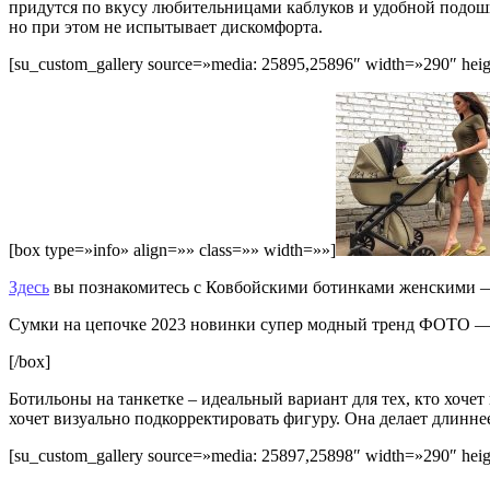
придутся по вкусу любительницами каблуков и удобной подошв
но при этом не испытывает дискомфорта.
[su_custom_gallery source=»media: 25895,25896″ width=»290″ heigh
[box type=»info» align=»» class=»» width=»»]
Здесь
вы познакомитесь с Ковбойскими ботинками женскими 
Сумки на цепочке 2023 новинки супер модный тренд ФОТО 
[/box]
Ботильоны на танкетке – идеальный вариант для тех, кто хочет
хочет визуально подкорректировать фигуру. Она делает длинн
[su_custom_gallery source=»media: 25897,25898″ width=»290″ heigh