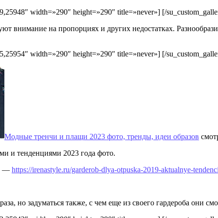
,25948″ width=»290″ height=»290″ title=»never»] [/su_custom_galle
ют внимание на пропорциях и других недостатках. Разнообрази
,25954″ width=»290″ height=»290″ title=»never»] [/su_custom_galle
Модные тренчи и плащи 2023 фото, тренды, идеи образов
смотр
и и тенденциями 2023 года фото.
то —
https://irenastyle.ru/garderob-dlya-otpuska-2019-aktualnye-tendenc
аза, но задуматься также, с чем еще из своего гардероба они см