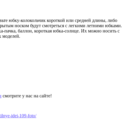
бавьте юбку-колокольчик короткой или средней длины, либо
ткрытым носком будут смотреться с легкими летними юбками.
-пачка, баллон, короткая юбка-солнце. Их можно носить с
х моделей.
и
смотрите у нас на сайте!
ilnye-idei-109-foto/