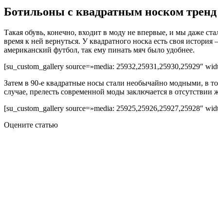
Ботильоны с квадратным носком тренд 
Такая обувь, конечно, входит в моду не впервые, и мы даже ст
время к ней вернуться. У квадратного носка есть своя истори
американский футбол, так ему пинать мяч было удобнее.
[su_custom_gallery source=»media: 25932,25931,25930,25929″ width
Затем в 90-е квадратные носы стали необычайно модными, в то
случае, прелесть современной моды заключается в отсутствии ж
[su_custom_gallery source=»media: 25925,25926,25927,25928″ width
Оцените статью