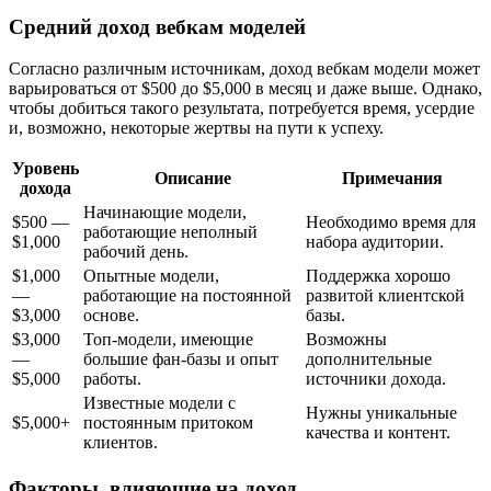
Средний доход вебкам моделей
Согласно различным источникам, доход вебкам модели может
варьироваться от $500 до $5,000 в месяц и даже выше. Однако,
чтобы добиться такого результата, потребуется время, усердие
и, возможно, некоторые жертвы на пути к успеху.
Уровень
Описание
Примечания
дохода
Начинающие модели,
$500 —
Необходимо время для
работающие неполный
$1,000
набора аудитории.
рабочий день.
$1,000
Опытные модели,
Поддержка хорошо
—
работающие на постоянной
развитой клиентской
$3,000
основе.
базы.
$3,000
Топ-модели, имеющие
Возможны
—
большие фан-базы и опыт
дополнительные
$5,000
работы.
источники дохода.
Известные модели с
Нужны уникальные
$5,000+
постоянным притоком
качества и контент.
клиентов.
Факторы, влияющие на доход