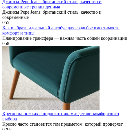
Джинсы Pepe Jeans: британский стиль, качество и
современные тренды денима
Джинсы Pepe Jeans: британский стиль, качество и
современные
0
55
Как выбрать идеальный автобус для свадьбы: вместимость,
комфорт и типы
Планирование трансфера — важная часть общей координации
0
58
Кресло на ножках с подлокотниками: детали комфортного
выбора
Кресло часто становится тем предметом, который проверяет
0
268