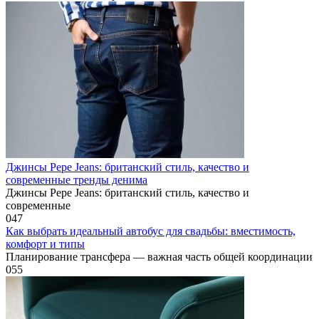
Джинсы Pepe Jeans: британский стиль, качество и
современные тренды денима
Джинсы Pepe Jeans: британский стиль, качество и
современные
0
47
Как выбрать идеальный автобус для свадьбы: вместимость,
комфорт и типы
Планирование трансфера — важная часть общей координации
0
55