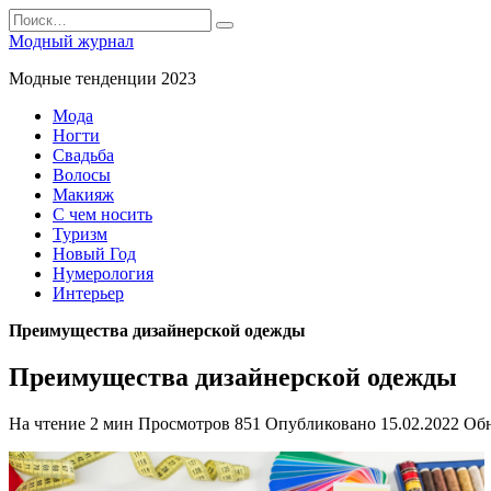
Перейти
Search
к
for:
Модный журнал
содержанию
Модные тенденции 2023
Мода
Ногти
Свадьба
Волосы
Макияж
С чем носить
Туризм
Новый Год
Нумерология
Интерьер
Преимущества дизайнерской одежды
Преимущества дизайнерской одежды
На чтение
2 мин
Просмотров
851
Опубликовано
15.02.2022
Об