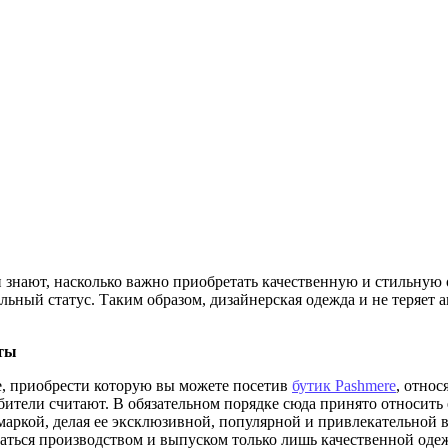
знают, насколько важно приобретать качественную и стильную о
льный статус. Таким образом, дизайнерская одежда и не теряет 
кты
де, приобрести которую вы можете посетив
бутик Pashmere
, относ
бители считают. В обязательном порядке сюда принято относить
маркой, делая ее эксклюзивной, популярной и привлекательной 
аться производством и выпуском только лишь качественной од