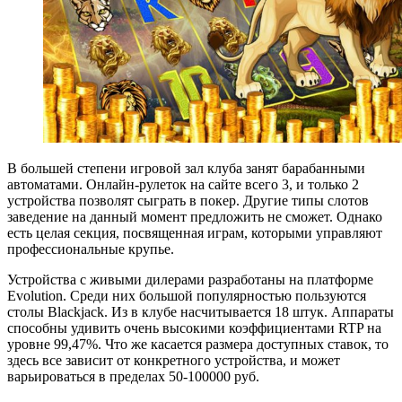
В большей степени игровой зал клуба занят барабанными
автоматами. Онлайн-рулеток на сайте всего 3, и только 2
устройства позволят сыграть в покер. Другие типы слотов
заведение на данный момент предложить не сможет. Однако
есть целая секция, посвященная играм, которыми управляют
профессиональные крупье.
Устройства с живыми дилерами разработаны на платформе
Evolution. Среди них большой популярностью пользуются
столы Blackjack. Из в клубе насчитывается 18 штук. Аппараты
способны удивить очень высокими коэффициентами RTP на
уровне 99,47%. Что же касается размера доступных ставок, то
здесь все зависит от конкретного устройства, и может
варьироваться в пределах 50-100000 руб.