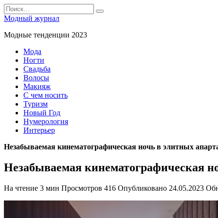
Перейти
Search
к
for:
Модный журнал
содержанию
Модные тенденции 2023
Мода
Ногти
Свадьба
Волосы
Макияж
С чем носить
Туризм
Новый Год
Нумерология
Интерьер
Незабываемая кинематографическая ночь в элитных апарт
Незабываемая кинематографическая но
На чтение
3 мин
Просмотров
416
Опубликовано
24.05.2023
Об