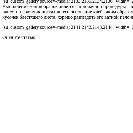
[su_custom_gallery source=»media: 2133,2135,2134,2136″ width=»2
Выполнение маникюра начинается с привычной процедуры – под
нанести на кончик ногтя или его основание клей таким образ
кусочек блестящего листа, хорошо разгладить его ватной палочк
[su_custom_gallery source=»media: 2141,2142,2143,2144″ width=»2
Оцените статью