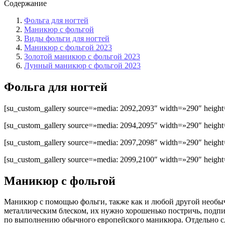
Содержание
Фольга для ногтей
Маникюр с фольгой
Виды фольги для ногтей
Маникюр с фольгой 2023
Золотой маникюр с фольгой 2023
Лунный маникюр с фольгой 2023
Фольга для ногтей
[su_custom_gallery source=»media: 2092,2093″ width=»290″ height=
[su_custom_gallery source=»media: 2094,2095″ width=»290″ height=
[su_custom_gallery source=»media: 2097,2098″ width=»290″ height=
[su_custom_gallery source=»media: 2099,2100″ width=»290″ height=
Маникюр с фольгой
Маникюр с помощью фольги, также как и любой другой необычн
металлическим блеском, их нужно хорошенько постричь, подпи
по выполнению обычного европейского маникюра. Отдельно след