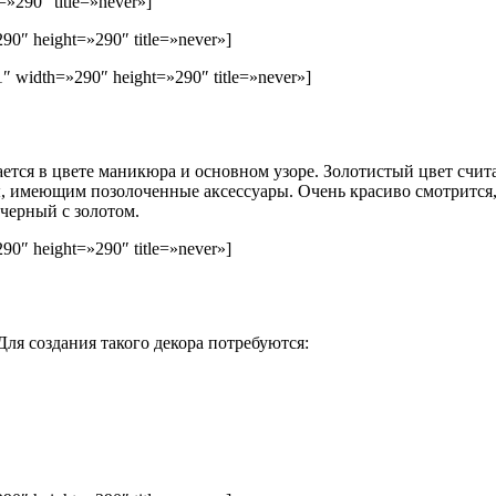
»290″ title=»never»]
90″ height=»290″ title=»never»]
″ width=»290″ height=»290″ title=»never»]
ется в цвете маникюра и основном узоре. Золотистый цвет счита
, имеющим позолоченные аксессуары. Очень красиво смотрится, 
черный с золотом.
90″ height=»290″ title=»never»]
ля создания такого декора потребуются: