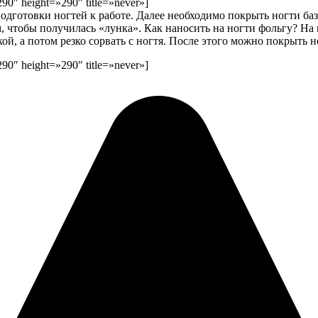
90″ height=»290″ title=»never»]
готовки ногтей к работе. Далее необходимо покрыть ногти базо
ом, чтобы получилась «лунка». Как наносить на ногти фольгу? 
ой, а потом резко сорвать с ногтя. После этого можно покрыть н
90″ height=»290″ title=»never»]