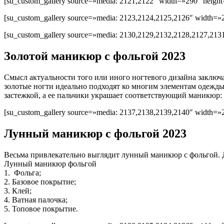
[su_custom_gallery source=»media: 2121,2122″ width=»290″ height=
[su_custom_gallery source=»media: 2123,2124,2125,2126″ width=»2
[su_custom_gallery source=»media: 2130,2129,2132,2128,2127,2131
Золотой маникюр с фольгой 2023
Смысл актуальности того или иного ногтевого дизайна заключа
золотые ногти идеально подходят ко многим элементам одежды
застежкой, а ее пальчики украшает соответствующий маникюр: 
[su_custom_gallery source=»media: 2137,2138,2139,2140″ width=»2
Лунный маникюр с фольгой 2023
Весьма привлекательно выглядит лунный маникюр с фольгой. Д
Лунный маникюр фольгой
1. Фольга;
2. Базовое покрытие;
3. Клей;
4. Ватная палочка;
5. Топовое покрытие.