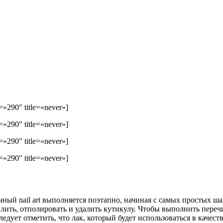
»290″ title=»never»]
»290″ title=»never»]
»290″ title=»never»]
»290″ title=»never»]
ый nail art выполняется поэтапно, начиная с самых простых ш
лить, отполировать и удалить кутикулу. Чтобы выполнить переч
ует отметить, что лак, который будет использоваться в качест