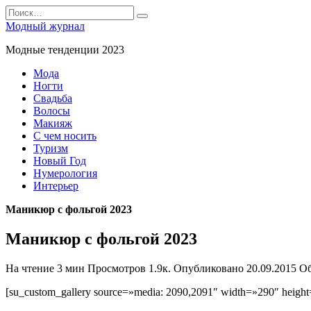
Перейти
Search
к
for:
Модный журнал
содержанию
Модные тенденции 2023
Мода
Ногти
Свадьба
Волосы
Макияж
С чем носить
Туризм
Новый Год
Нумерология
Интерьер
Маникюр с фольгой 2023
Маникюр с фольгой 2023
На чтение
3 мин
Просмотров
1.9к.
Опубликовано
20.09.2015
О
[su_custom_gallery source=»media: 2090,2091″ width=»290″ height=