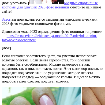
[box type=»info»]
Модные спортивные
костюмы для девушек 2023 фото новинки
смотрите на нашем
сайте!
Здесь
вы познакомитесь со стильными женскими куртками
2023 фото модными новинками фасонами.
Джинсовая мода 2023 одежда деним фото новинки тенденции
—
https://irenastyle.ru/dzhinsovaya-moda-2017-odezhda-denim-
foto-novinki-tendencii/
[/box]
Если ленточка золотистого цвета, то уместно использовать
золотые блестки. Если лента серебристая, то и блестки
должны быть серебристыми. Можно декорировать как
верхнюю, так и нижнюю часть ногтя. Этот маникюр идеально
подходит под самое главное украшение, которое невеста
получает на свадьбу — обручальное кольцо. В идеале можно
подобрать цвет блесток под цвет колечка.