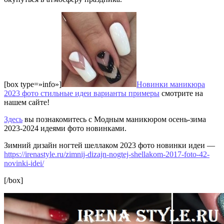
[box type=»info»]
Новинки маникюра
2023 фото стильные идеи варианты примеры
смотрите на
нашем сайте!
Здесь
вы познакомитесь с Модным маникюром осень-зима
2023-2024 идеями фото новинками.
Зимний дизайн ногтей шеллаком 2023 фото новинки идеи —
https://irenastyle.ru/zimnij-dizajn-nogtej-shellakom-2017-foto-42-
novinki-idei/
[/box]