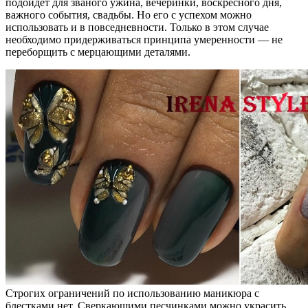
подойдет для званого ужина, вечеринки, воскресного дня,
важного события, свадьбы. Но его с успехом можно
использовать и в повседневности. Только в этом случае
необходимо придерживаться принципа умеренности — не
переборщить с мерцающими деталями.
Строгих ограничений по использованию маникюра с
блестками нет. Сверкающими песчинками можно украсить