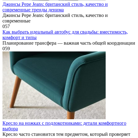
Джинсы Pepe Jeans: британский стиль, качество и
современные тренды денима
Джинсы Pepe Jeans: британский стиль, качество и
современные
0
57
Как выбрать идеальный автобус для свадьбы: вместимость,
комфорт и типы
Планирование трансфера — важная часть общей координации
0
59
Кресло на ножках с подлокотниками: детали комфортного
выбора
Кресло часто становится тем предметом, который проверяет