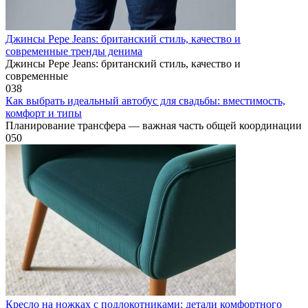
Джинсы Pepe Jeans: британский стиль, качество и
современные тренды денима
Джинсы Pepe Jeans: британский стиль, качество и
современные
0
38
Как выбрать идеальный автобус для свадьбы: вместимость,
комфорт и типы
Планирование трансфера — важная часть общей координации
0
50
Кресло на ножках с подлокотниками: детали комфортного