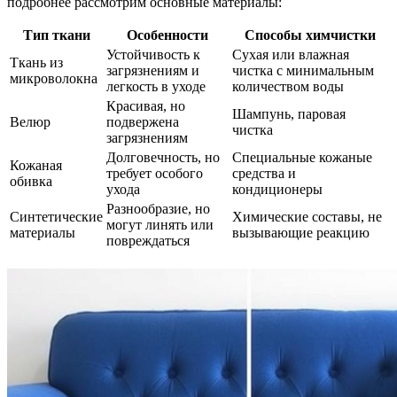
подробнее рассмотрим основные материалы:
Тип ткани
Особенности
Способы химчистки
Устойчивость к
Сухая или влажная
Ткань из
загрязнениям и
чистка с минимальным
микроволокна
легкость в уходе
количеством воды
Красивая, но
Шампунь, паровая
Велюр
подвержена
чистка
загрязнениям
Долговечность, но
Специальные кожаные
Кожаная
требует особого
средства и
обивка
ухода
кондиционеры
Разнообразие, но
Синтетические
Химические составы, не
могут линять или
материалы
вызывающие реакцию
повреждаться