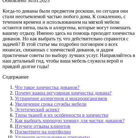
Обновлено
30.01.2025
Когда-то диваны были предметом роскоши, но сегодня они
стали неотъемлемой частью любого дома. К сожалению, с
течением времени и использованием на мягкой мебели
остаются пятна, пыль и аллергены, которые могут помешать
вашему отдыху. Именно здесь на помощь приходит химчистка
диванов. Но как выбрать ту, что действительно справится с
задачей? В этой статье мы подробно поговорим о всех
нюансах, связанных с химчисткой диванов, и дадим
практичные советы по выбору лучших услуг. Направляйтесь в
наш детальный гид, чтобы ваша мебель служила верой и
правдой долгие годы!
Содержание
Что такое химчистка диванов?
Почему важна регулярная химчистка дивана?
Устранение аллергенов и микроорганизмов
Увеличение срока службы мебели
Эстетический аспект
Типы тканей и их особенности в химчистке
Как выбрать хорошую химику для чистки диванов?
Изучите отзывы клиентов
Посмотрите на портфолио
Уточните используемые препараты