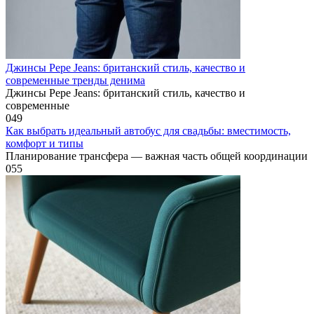
Джинсы Pepe Jeans: британский стиль, качество и
современные тренды денима
Джинсы Pepe Jeans: британский стиль, качество и
современные
0
49
Как выбрать идеальный автобус для свадьбы: вместимость,
комфорт и типы
Планирование трансфера — важная часть общей координации
0
55