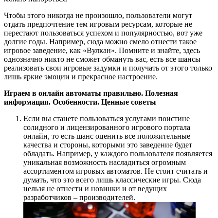
Чтобы этого никогда не произошло, пользователи могут
отдать предпочтение тем игровым ресурсам, которые не
перестают пользоваться успехом и популярностью, вот уже
долгие годы. Например, сюда можно смело отнести такое
игровое заведение, как «Вулкан». Помните и знайте, здесь
однозначно никто не сможет обмануть вас, есть все шансы
реализовать свои игровые задумки и получать от этого только
лишь яркие эмоции и прекрасное настроение.
Играем в онлайн автоматы правильно. Полезная
информация. Особенности. Ценные советы
Если вы станете пользоваться услугами поистине
солидного и лицензированного игрового портала
онлайн, то есть шанс оценить все положительные
качества и стороны, которыми это заведение будет
обладать. Например, у каждого пользователя появляется
уникальная возможность насладиться огромным
ассортиментом игровых автоматов. Не стоит считать и
думать, что это всего лишь классические игры. Сюда
нельзя не отнести и новинки и от ведущих
разработчиков – производителей.