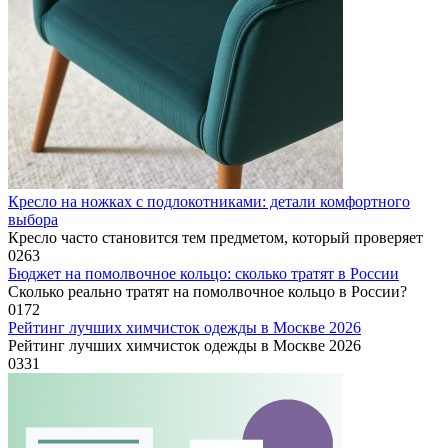
Кресло на ножках с подлокотниками: детали комфортного
выбора
Кресло часто становится тем предметом, который проверяет
0
263
Бюджет на помолвочное кольцо: сколько тратят в России
Сколько реально тратят на помолвочное кольцо в России?
0
172
Рейтинг лучших химчисток одежды в Москве 2026
Рейтинг лучших химчисток одежды в Москве 2026
0
331