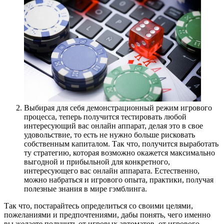
Выбирая для себя демонстрационный режим игрового
процесса, теперь получится тестировать любой
интересующий вас онлайн аппарат, делая это в свое
удовольствие, то есть не нужно больше рисковать
собственным капиталом. Так что, получится выработать
ту стратегию, которая возможно окажется максимально
выгодной и прибыльной для конкретного,
интересующего вас онлайн аппарата. Естественно,
можно набраться и игрового опыта, практики, получая
полезные знания в мире гэмблинга.
Так что, постарайтесь определиться со своими целями,
пожеланиями и предпочтениями, дабы понять, чего именно
вы желаете получить от игровых автоматов, от игрового