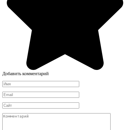
Добавить комментарий
Имя
Email
Сайт
Комментарий