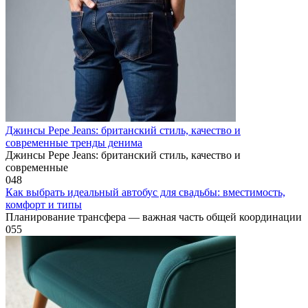
Джинсы Pepe Jeans: британский стиль, качество и
современные тренды денима
Джинсы Pepe Jeans: британский стиль, качество и
современные
0
48
Как выбрать идеальный автобус для свадьбы: вместимость,
комфорт и типы
Планирование трансфера — важная часть общей координации
0
55