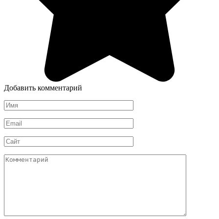
Добавить комментарий
Имя
Email
Сайт
Комментарий