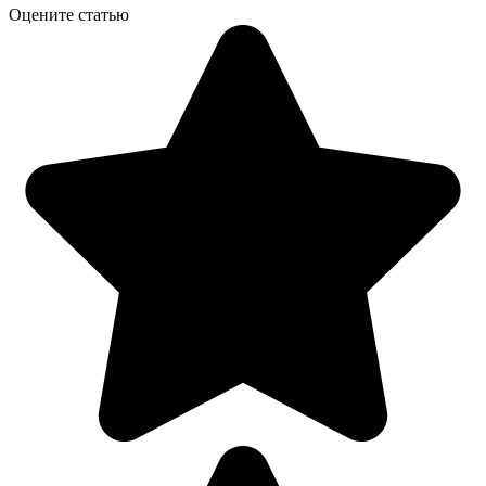
Оцените статью