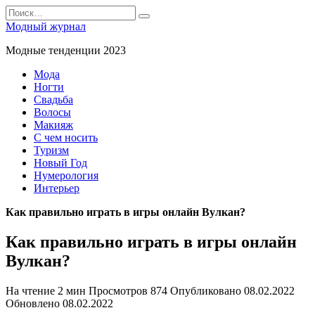
Перейти
Search
к
for:
Модный журнал
содержанию
Модные тенденции 2023
Мода
Ногти
Свадьба
Волосы
Макияж
С чем носить
Туризм
Новый Год
Нумерология
Интерьер
Как правильно играть в игры онлайн Вулкан?
Как правильно играть в игры онлайн
Вулкан?
На чтение
2 мин
Просмотров
874
Опубликовано
08.02.2022
Обновлено
08.02.2022