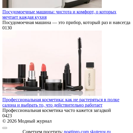
Посудомоечные машины: чистота и комфорт, о которых
мечтает каждая кухня
Посудомоечная машина — это прибор, который раз и навсегда
0
130
Профессиональная косметика: как не растеряться в полке
салона и выбрать то, что действительно работает
Профессиональная косметика часто кажется загадкой
0
423
© 2026 Модный журнал
Советуем посетить:
nogtipro.com
skuterov.ru