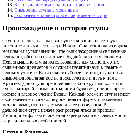
Как ступа помогает на пути к просветлению
Символика ступы в медитации
Заключение: роль ступы в современном мире
Происхождение и история ступы
Ступа, как идея, начала свое существование более двух с
половиной тысяч лет назад в Индии. Она возникла из образа
могилы или усыпальницы, где были захоронены священные
реликвии, обычно связанные с Буддой или его учениками.
Первоначально ступы использовались для хранения этих
священных предметов и служили памятниками в память о
великом учителе. Если говорить более широко, ступа также
символизировала запрос на просветление и путь к нему.
Архитектурно ступа представляет собой круглый холм или
купол, который, согласно традиции буддизма, олицетворяет
космос и главное учение Будды. Каждый элемент ступы имеет
свое значение и символику, начиная от формы и заканчивая
материалами, используемыми для ее возведения. В
дальнейшем ступа начала распространяться за пределы
Индии, и ее формы и значения варьировались в зависимости
от региональных особенностей.
Ступа в буддизме