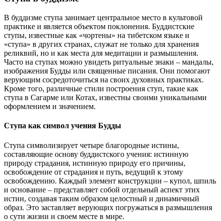
В буддизме ступа занимает центральное место в культовой
практике и является объектом поклонения. Буддистские
ступы, известные как «чортены» на тибетском языке и
«ступа» в других странах, служат не только для хранения
реликвий, но и как места для медитации и размышления.
Часто на ступах можно увидеть ритуальные знаки – мандалы,
изображения Будды или священные писания. Они помогают
верующим сосредоточиться на своих духовных практиках.
Кроме того, различные стили построения ступ, такие как
ступа в Сагарме или Котах, известны своими уникальными
оформлением и значением.
Ступа как символ учения Будды
Ступа символизирует четыре благородные истины,
составляющие основу буддистского учения: истинную
природу страдания, истинную природу его причины,
освобождение от страдания и путь, ведущий к этому
освобождению. Каждый элемент конструкции – купол, шпиль
и основание – представляет собой отдельный аспект этих
истин, создавая таким образом целостный и динамичный
образ. Это заставляет верующих погружаться в размышления
о сути жизни и своем месте в мире.