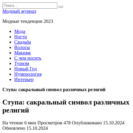
Перейти
Search
к
for:
Модный журнал
содержанию
Модные тенденции 2023
Мода
Ногти
Свадьба
Волосы
Макияж
С чем носить
Туризм
Новый Год
Нумерология
Интерьер
Ступа: сакральный символ различных религий
Ступа: сакральный символ различных
религий
На чтение
6 мин
Просмотров
478
Опубликовано
15.10.2024
Обновлено
15.10.2024