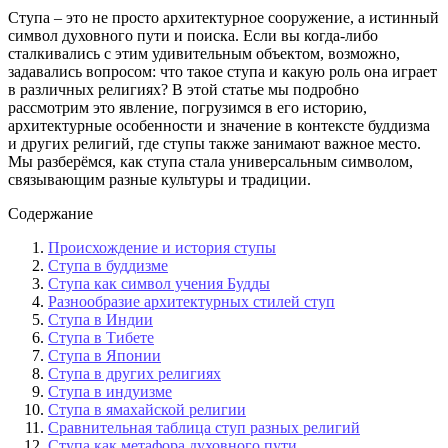
Ступа – это не просто архитектурное сооружение, а истинный
символ духовного пути и поиска. Если вы когда-либо
сталкивались с этим удивительным объектом, возможно,
задавались вопросом: что такое ступа и какую роль она играет
в различных религиях? В этой статье мы подробно
рассмотрим это явление, погрузимся в его историю,
архитектурные особенности и значение в контексте буддизма
и других религий, где ступы также занимают важное место.
Мы разберёмся, как ступа стала универсальным символом,
связывающим разные культуры и традиции.
Содержание
Происхождение и история ступы
Ступа в буддизме
Ступа как символ учения Будды
Разнообразие архитектурных стилей ступ
Ступа в Индии
Ступа в Тибете
Ступа в Японии
Ступа в других религиях
Ступа в индуизме
Ступа в ямахайской религии
Сравнительная таблица ступ разных религий
Ступа как метафора духовного пути