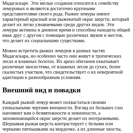
Мадагаскаре. Эти милые создания относятся к семейству
лемуровых и являются достаточно крупными
представителями своего рода. Рыжие лемуры имеют
характерный красный или рыжеватый окрас шерсти, который
делает их легко узнаваемыми среди других видов. Эти
лемуры активны в дневное время и способны находить общий
язык друг с другом с помощью различных звуков и жестов,
что делает их социальными существами.
Можно встретить рыжих лемуров в разных частях
Мадагаскара, но особенно часто они живут в тропических
лесах и влажных болотах. Их ареал обитания охватывает
различные экосистемы, от влажных лесов до сухих, более
скалистых участков, что свидетельствует о их невероятной
адаптации к разнообразным условиям.
Внешний вид и повадки
Каждый рыжий лемур может похвастаться своими
уникальными чертами внешности. Взгляд их больших глаз
напомнит вам о безмятежности и невинности, а
запоминающийся окрас шерсти делает их неотразимыми.
Шершавая рыжая шерсть контрастирует с белыми или
черными пятнышками на мордочке, а их длинные хвосты,