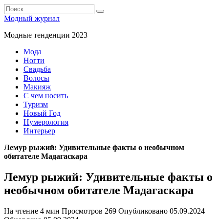
Перейти
Search
к
for:
Модный журнал
содержанию
Модные тенденции 2023
Мода
Ногти
Свадьба
Волосы
Макияж
С чем носить
Туризм
Новый Год
Нумерология
Интерьер
Лемур рыжий: Удивительные факты о необычном
обитателе Мадагаскара
Лемур рыжий: Удивительные факты о
необычном обитателе Мадагаскара
На чтение
4 мин
Просмотров
269
Опубликовано
05.09.2024