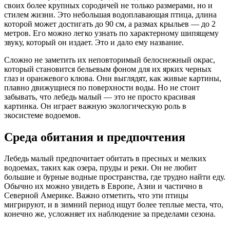
своих более крупных сородичей не только размерами, но и
стилем жизни. Это небольшая водоплавающая птица, длина
которой может достигать до 90 см, а размах крыльев — до 2
метров. Его можно легко узнать по характерному шипящему
звуку, который он издает. Это и дало ему название.
Сложно не заметить их неповторимый белоснежный окрас,
который становится бельевым фоном для их ярких черных
глаз и оранжевого клюва. Они выглядят, как живые картины,
плавно движущиеся по поверхности воды. Но не стоит
забывать, что лебедь малый — это не просто красивая
картинка. Он играет важную экологическую роль в
экосистеме водоемов.
Среда обитания и предпочтения
Лебедь малый предпочитает обитать в пресных и мелких
водоемах, таких как озера, пруды и реки. Он не любит
большие и бурные водные пространства, где трудно найти еду.
Обычно их можно увидеть в Европе, Азии и частично в
Северной Америке. Важно отметить, что эти птицы
мигрируют, и в зимний период ищут более теплые места, что,
конечно же, усложняет их наблюдение за пределами сезона.