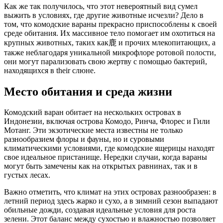
Как же так получилось, что этот невероятный вид сумел
выжить в условиях, где другие животные исчезли? Дело в
том, что комодские вараны прекрасно приспособлены к своей
среде обитания. Их массивное тело помогает им охотиться на
крупных животных, таких как鹿 и прочих млекопитающих, а
также неблагодаря уникальной микрофлоре ротовой полости,
они могут парализовать свою жертву с помощью бактерий,
находящихся в their слюне.
Место обитания и среда жизни
Комодский варан обитает на нескольких островах в
Индонезии, включая острова Комодо, Ринча, Флорес и Гили
Мотанг. Эти экзотические места известны не только
разнообразием флоры и фауны, но и суровыми
климатическими условиями, где комодские ящерицы находят
свое идеальное пристанище. Нередки случаи, когда вараны
могут быть замечены как на открытых равнинах, так и в
густых лесах.
Важно отметить, что климат на этих островах разнообразен: в
летний период здесь жарко и сухо, а в зимний сезон выпадают
обильные дожди, создавая идеальные условия для роста
зелени. Этот баланс между сухостью и влажностью позволяет