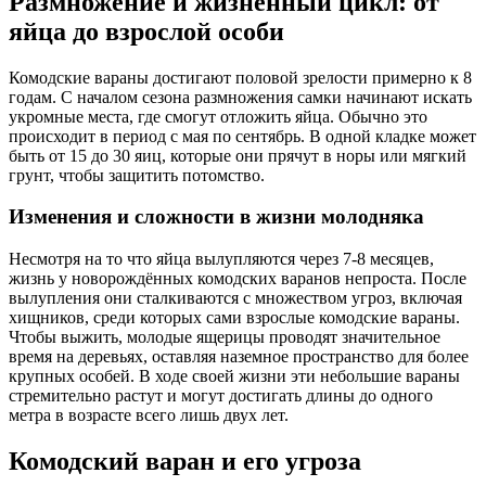
Размножение и жизненный цикл: от
яйца до взрослой особи
Комодские вараны достигают половой зрелости примерно к 8
годам. С началом сезона размножения самки начинают искать
укромные места, где смогут отложить яйца. Обычно это
происходит в период с мая по сентябрь. В одной кладке может
быть от 15 до 30 яиц, которые они прячут в норы или мягкий
грунт, чтобы защитить потомство.
Изменения и сложности в жизни молодняка
Несмотря на то что яйца вылупляются через 7-8 месяцев,
жизнь у новорождённых комодских варанов непроста. После
вылупления они сталкиваются с множеством угроз, включая
хищников, среди которых сами взрослые комодские вараны.
Чтобы выжить, молодые ящерицы проводят значительное
время на деревьях, оставляя наземное пространство для более
крупных особей. В ходе своей жизни эти небольшие вараны
стремительно растут и могут достигать длины до одного
метра в возрасте всего лишь двух лет.
Комодский варан и его угроза