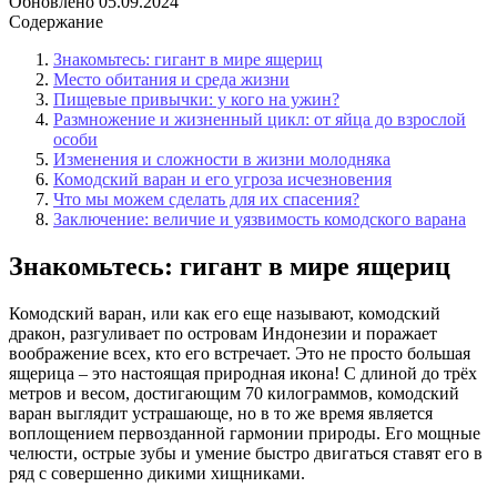
Обновлено
05.09.2024
Содержание
Знакомьтесь: гигант в мире ящериц
Место обитания и среда жизни
Пищевые привычки: у кого на ужин?
Размножение и жизненный цикл: от яйца до взрослой
особи
Изменения и сложности в жизни молодняка
Комодский варан и его угроза исчезновения
Что мы можем сделать для их спасения?
Заключение: величие и уязвимость комодского варана
Знакомьтесь: гигант в мире ящериц
Комодский варан, или как его еще называют, комодский
дракон, разгуливает по островам Индонезии и поражает
воображение всех, кто его встречает. Это не просто большая
ящерица – это настоящая природная икона! С длиной до трёх
метров и весом, достигающим 70 килограммов, комодский
варан выглядит устрашающе, но в то же время является
воплощением первозданной гармонии природы. Его мощные
челюсти, острые зубы и умение быстро двигаться ставят его в
ряд с совершенно дикими хищниками.