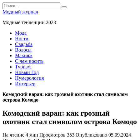
Перейти
Search
к
for:
Модный журнал
содержанию
Модные тенденции 2023
Мода
Ногти
Свадьба
Волосы
Макияж
С чем носить
Туризм
Новый Год
Нумерология
Интерьер
Комодский варан: как грозный охотник стал символом
острова Комодо
Комодский варан: как грозный
охотник стал символом острова Комодо
На чтение
4 мин
Просмотров
353
Опубликовано
05.09.2024